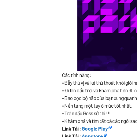
Các tính năng:
• Bẫy thú vị và kẻ thù thoát khỏi giới 
• Đi lên bầu trời và khám phá hơn 30 
• Bao bọc bộ não của bạn xung quanh
• Nền tảng một tay ở mức tốt nhất.
• Trận đấu Boss sử thi !!!
• Khám phá và tìm tất cả các ngôi sa
Link Tải :
Google Play
Link Tải :
Appstore