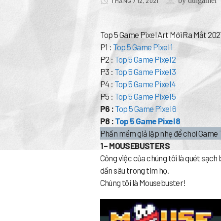
by
dtngamer
THÁNG 7 12, 2021
Top 5 Game Pixel Art Mới Ra Mắt 202
P1 :
Top 5 Game Pixel 1
P2 :
Top 5 Game Pixel 2
P3 :
Top 5 Game Pixel 3
P4 :
Top 5 Game Pixel 4
P5 :
Top 5 Game Pixel 5
P6 :
Top 5 Game Pixel 6
P8 :
Top 5 Game Pixel 8
Phần mềm giả lập nhẹ để chơi Game 
1 – MOUSEBUSTERS
Công việc của chúng tôi là quét sạch 
dần sâu trong tim họ.
Chúng tôi là Mousebuster!