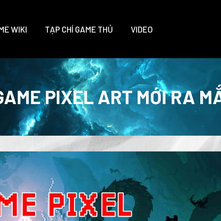
ME WIKI
TẠP CHÍ GAME THỦ
VIDEO
GAME PIXEL ART MỚI RA M