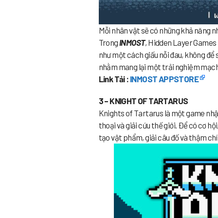
Mỗi nhân vật sẽ có những khả năng nh
Trong
INMOST
, Hidden Layer Games đ
như một cách giấu nỗi đau, không để s
nhằm mang lại một trải nghiệm mạch l
Link Tải :
INMOST APPSTORE
3 – KNIGHT OF TARTARUS
Knights of Tartarus là một game nhập 
thoại và giải cứu thế giới. Để có cơ 
tạo vật phẩm, giải câu đố và thậm chí