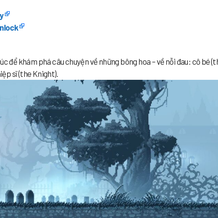
y
nlock
lúc để khám phá câu chuyện về những bông hoa – về nỗi đau: cô bé (t
iệp sĩ (the Knight).