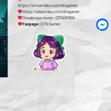
https://streamlabs.com/dtngamer
https://playerduo.com/dtngamer
Donate qua momo : 0374587841
Fanpage :
DTN Gamer