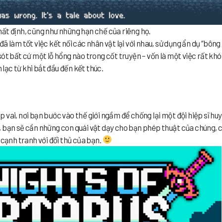
ất định, cũng như những hạn chế của riêng họ.
ã làm tốt việc kết nối các nhân vật lại với nhau, sử dụng ẩn dụ “bông
ót bất cứ một lỗ hổng nào trong cốt truyện – vốn là một việc rất khó
ạc từ khi bắt đầu đến kết thúc.
vai, nơi bạn bước vào thế giới ngầm để chống lại một đội hiệp sĩ hu
hội, bạn sẽ cần những con quái vật dạy cho bạn phép thuật của chúng, 
 cạnh tranh với đối thủ của bạn.