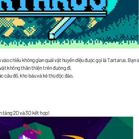
vào chiều không gian quái vật huyền diệu được gọi là Tartarus. Bạn 
vật không thân thiện trên đường đi.
c câu đố, kho báu và kẻ thù độc đáo.
ền tảng 2D và 3D kết hợp!