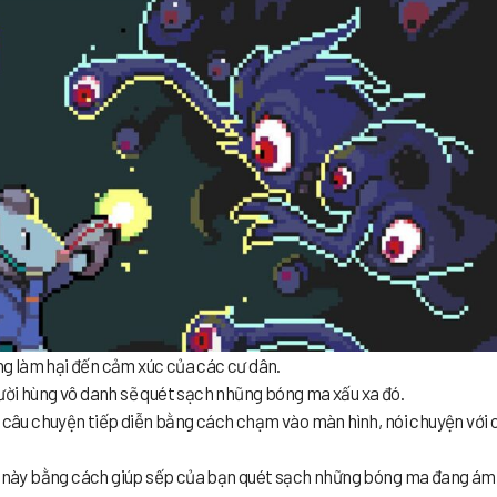
g làm hại đến cảm xúc của các cư dân.
ười hùng vô danh sẽ quét sạch nhũng bóng ma xấu xa đó.
ó câu chuyện tiếp diễn bằng cách chạm vào màn hình, nói chuyện với 
ản này bằng cách giúp sếp của bạn quét sạch những bóng ma đang ám 