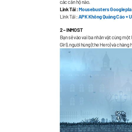
các căn hộ nào.
Link Tải :
Mousebusters Googlepla
Link Tải :
APK Không Quảng Cáo + U
2 – INMOST
Bạn sẽ vào vai ba nhân vật cùng một 
Girl), người hùng (the Hero) và chàng h