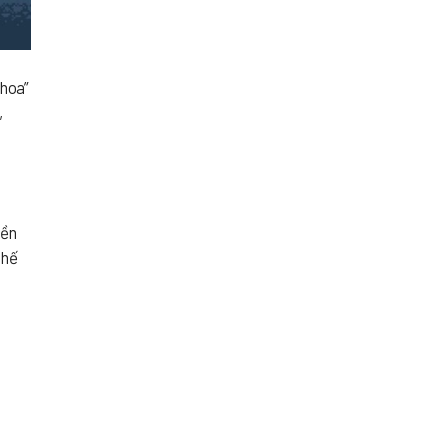
 hoa”
,
yền
chế