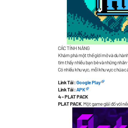
CÁC TÍNH NĂNG
Khám phá một thế giới mở và du hành 
tìm thấy nhiều bạn bè và những nhân 
Có nhiều khu vực, mỗi khu vực chứa cá
Link Tải :
Google Play
Link Tải :
APK
4 – PLAT PACK
PLAT PACK
. Một game giải đố với n