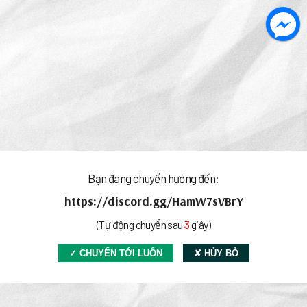
Bạn đang chuyển hướng đến:
https://discord.gg/HamW7sVBrY
(Tự động chuyển sau
2
giây)
✓ CHUYỂN TỚI LUÔN
✘ HỦY BỎ