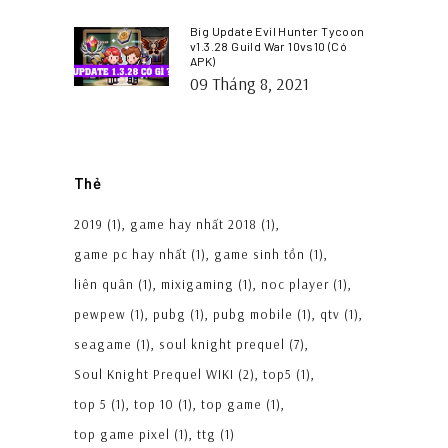
Big Update Evil Hunter Tycoon
v1.3.28 Guild War 10vs10 (Có
APK)
09 Tháng 8, 2021
Thẻ
2019
(1)
game hay nhất 2018
(1)
game pc hay nhất
(1)
game sinh tồn
(1)
liên quân
(1)
mixigaming
(1)
noc player
(1)
pewpew
(1)
pubg
(1)
pubg mobile
(1)
qtv
(1)
seagame
(1)
soul knight prequel
(7)
Soul Knight Prequel WIKI
(2)
top5
(1)
top 5
(1)
top 10
(1)
top game
(1)
top game pixel
(1)
ttg
(1)