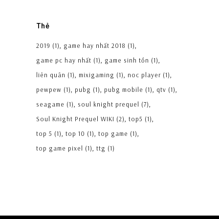
Thẻ
2019
(1)
game hay nhất 2018
(1)
game pc hay nhất
(1)
game sinh tồn
(1)
liên quân
(1)
mixigaming
(1)
noc player
(1)
pewpew
(1)
pubg
(1)
pubg mobile
(1)
qtv
(1)
seagame
(1)
soul knight prequel
(7)
Soul Knight Prequel WIKI
(2)
top5
(1)
top 5
(1)
top 10
(1)
top game
(1)
top game pixel
(1)
ttg
(1)