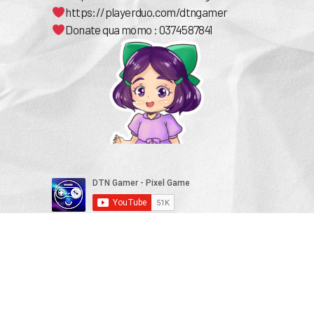
https://playerduo.com/dtngamer
Donate qua momo : 0374587841