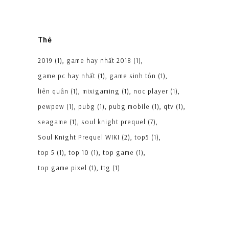
Thẻ
2019
(1)
game hay nhất 2018
(1)
game pc hay nhất
(1)
game sinh tồn
(1)
liên quân
(1)
mixigaming
(1)
noc player
(1)
pewpew
(1)
pubg
(1)
pubg mobile
(1)
qtv
(1)
seagame
(1)
soul knight prequel
(7)
Soul Knight Prequel WIKI
(2)
top5
(1)
top 5
(1)
top 10
(1)
top game
(1)
top game pixel
(1)
ttg
(1)