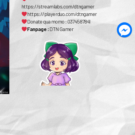
https://streamlabs.com/dtngamer
https://playerduo.com/dtngamer
Donate qua momo : 0374587841
Fanpage :
DTN Gamer