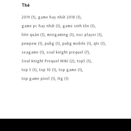
Thẻ
2019
(1)
game hay nhất 2018
(1)
game pc hay nhất
(1)
game sinh tồn
(1)
liên quân
(1)
mixigaming
(1)
noc player
(1)
pewpew
(1)
pubg
(1)
pubg mobile
(1)
qtv
(1)
seagame
(1)
soul knight prequel
(7)
Soul Knight Prequel WIKI
(2)
top5
(1)
top 5
(1)
top 10
(1)
top game
(1)
top game pixel
(1)
ttg
(1)