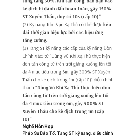
sung tăng 30%. Khi tấn công, bắn đạn vào
kẻ địch bị đánh dấu hoàn toàn, gây 150%
ST Xuyên Thấu, duy trì 10s (cấp 10)”
(2) Kỹ năng Khu Vực Xạ Thủ có thể được
kéo
dài thời gian hiệu lực bởi các hiệu ứng
tăng cường.
(3) Tăng ST kỹ năng các cấp của kỹ năng Đòn
Chính Xác: từ “Dùng Vũ Khí Xạ Thủ thực hiện
đòn tấn công từ trên trời giáng xuống lên tối
đa 4 mục tiêu trong 6m, gây 300% ST Xuyên
Thấu cho kẻ địch trong 1m (cấp 10)” điều chỉnh
thành
“Dùng Vũ Khí Xạ Thủ thực hiện đòn
tấn công từ trên trời giáng xuống lên tối
đa 4 mục tiêu trong 6m, gây 400% ST
Xuyên Thấu cho kẻ địch trong 1m (cấp
10)”
Nghề Hỗn Hợp
Pháp Sư Bão Tố: Tăng ST kỹ năng, điều chỉnh