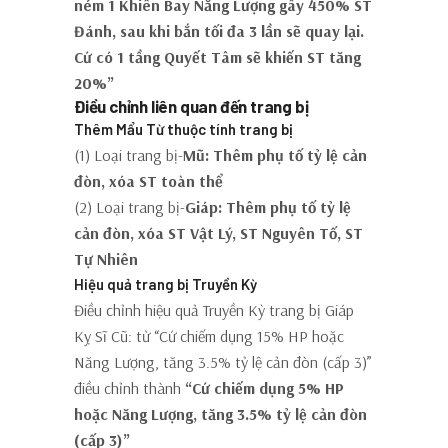
ném 1 Khiên Bay Năng Lượng gây 450% ST
Đánh, sau khi bắn tối đa 3 lần sẽ quay lại.
Cứ có 1 tầng Quyết Tâm sẽ khiến ST tăng
20%”
Điều chỉnh liên quan đến trang bị
Thêm Mẩu Từ thuộc tính trang bị
(1) Loại trang bị-
Mũ: Thêm phụ tố tỷ lệ cản
đòn, xóa ST toàn thể
(2) Loại trang bị-
Giáp: Thêm phụ tố tỷ lệ
cản đòn, xóa ST Vật Lý, ST Nguyên Tố, ST
Tự Nhiên
Hiệu quả trang bị Truyền Kỳ
Điều chỉnh hiệu quả Truyền Kỳ trang bị Giáp
Kỵ Sĩ Cũ: từ “Cứ chiếm dụng 15% HP hoặc
Năng Lượng, tăng 3.5% tỷ lệ cản đòn (cấp 3)”
điều chỉnh thành
“Cứ chiếm dụng 5% HP
hoặc Năng Lượng, tăng 3.5% tỷ lệ cản đòn
(cấp 3)”