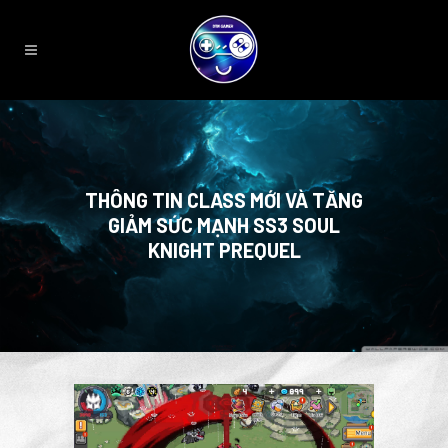
THÔNG TIN CLASS MỚI VÀ TĂNG
GIẢM SỨC MẠNH SS3 SOUL
KNIGHT PREQUEL