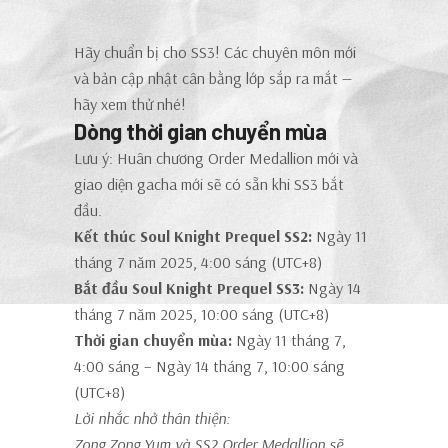
Hãy chuẩn bị cho SS3! Các chuyên môn mới
và bản cập nhật cân bằng lớp sắp ra mắt —
hãy xem thử nhé!
Dòng thời gian chuyển mùa
Lưu ý: Huân chương Order Medallion mới và
giao diện gacha mới sẽ có sẵn khi SS3 bắt
đầu.
Kết thúc Soul Knight Prequel SS2:
Ngày 11
tháng 7 năm 2025, 4:00 sáng (UTC+8)
Bắt đầu Soul Knight Prequel SS3:
Ngày 14
tháng 7 năm 2025, 10:00 sáng (UTC+8)
Thời gian chuyển mùa:
Ngày 11 tháng 7,
4:00 sáng – Ngày 14 tháng 7, 10:00 sáng
(UTC+8)
Lời nhắc nhở thân thiện:
Zong Zong Yum và SS2 Order Medallion sẽ