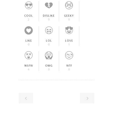
COOL
DISLIKE
GEEKY
2
0
0
LIKE
LOL
LOVE
0
0
1
NSFW
OMG
WTF
4
0
0