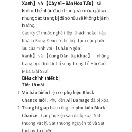
Xanh】
và
【Cây Vĩ – Bản Hòa Tấu】
sẽ
không thể nhận được trong các mùa giải sau,
nhưng các trang bị đã sở hữu sẽ không bị ảnh
hưởng.
Các Kỵ Sĩ thuộc nghề Hiệp Khách hoặc Hiệp
Khách Bóng Đêm có thể tiếp tục cuộc phiêu
lưu của mình với
【Chân Ngôn
Xanh】
và
【Cung Đàn-Dạ Khúc】
– những
trang bị mới được bổ sung trong Lễ Hội Cuối
Mùa Giải SS2!
Điều chỉnh thiết bị
Tiền tố mới
Mũ bảo hiểm
hiện có
phụ kiện Block
Chance mới
. Phụ kiện
All Damage
đã bị xóa.
Trang bị giáp
hiện cũng có
phụ kiện Block
Chance
. Các phụ kiện sau đã bị xóa: Sát
thương vật lý, Sát thương nguyên tố và Sát
thương tự nhiên.