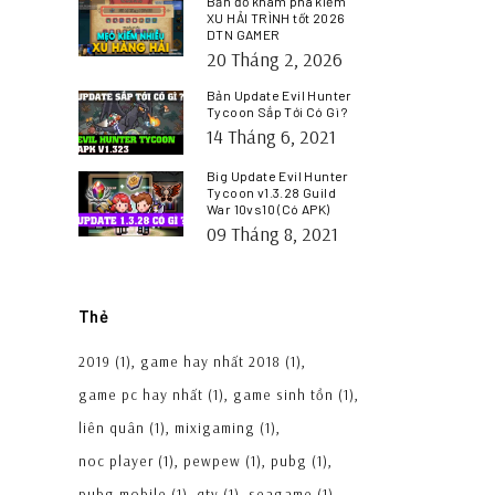
Bản đồ khám phá kiếm
XU HẢI TRÌNH tốt 2026
DTN GAMER
20 Tháng 2, 2026
Bản Update Evil Hunter
Tycoon Sắp Tới Có Gì ?
14 Tháng 6, 2021
Big Update Evil Hunter
Tycoon v1.3.28 Guild
War 10vs10 (Có APK)
09 Tháng 8, 2021
Thẻ
2019
(1)
game hay nhất 2018
(1)
game pc hay nhất
(1)
game sinh tồn
(1)
liên quân
(1)
mixigaming
(1)
noc player
(1)
pewpew
(1)
pubg
(1)
pubg mobile
(1)
qtv
(1)
seagame
(1)