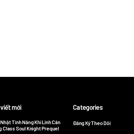
 viết mới
Categories
Nhật Tính Năng Khí Linh Cân
Đăng Ký Theo Dõi
 Class Soul Knight Prequel