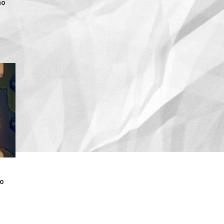
ho
ho