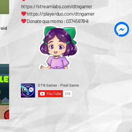
https://streamlabs.com/dtngamer
https://playerduo.com/dtngamer
Donate qua momo : 0374587841
roid