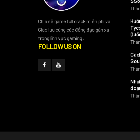
SS8
Thán
Hướn
Chia sẻ game full crack miễn phí và
Tyco
Giao lưu cùng các đồng đạo gần xa
Quố
trong lĩnh vực gaming ..
Thán
FOLLOW US ON
Các
Soul
Thán
Nhữn
đoạn
Thán