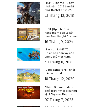
[TOP 10] Game PC hay
nhất năm 2018 bạn đã
chơi thử hết chưa ???
21 Tháng 12, 2018
[HOT] Update Chức
năng thêm bạn và kết
bạn Soul Knight Prequel
16 Tháng 9, 2024
[Tin Hot] LMHT Tốc
Chiến sắp đến tay các
game thủ Việt Nam.
30 Tháng 8, 2020
10 tựa game “chill” nhất
trên Android
18 Tháng 12, 2020
Albion Online Update
chế độ PVP mới siêu thú
vị !!! Abyssal Depths
07 Tháng 7, 2025