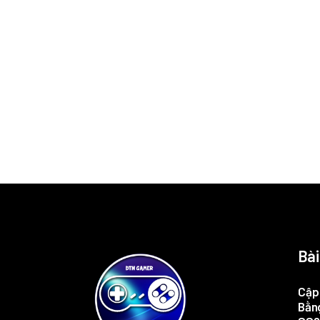
Bài
Cập 
Bằng