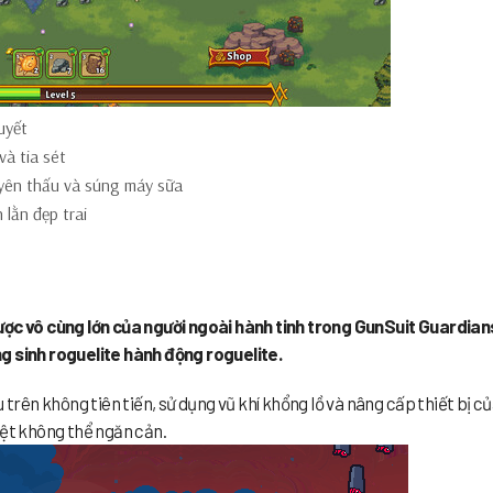
uyết
à tia sét
uyên thấu và súng máy sữa
lằn đẹp trai
ược vô cùng lớn của người ngoài hành tinh trong GunSuit Guardian
g sinh roguelite hành động roguelite.
 trên không tiên tiến, sử dụng vũ khí khổng lồ và nâng cấp thiết bị c
iệt không thể ngăn cản.