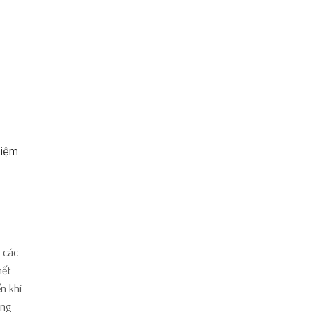
hiệm
 các
hết
n khi
ăng