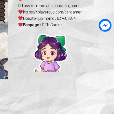
https://streamlabs.com/dtngamer
https://playerduo.com/dtngamer
Donate qua momo : 0374587841
Fanpage :
DTN Gamer