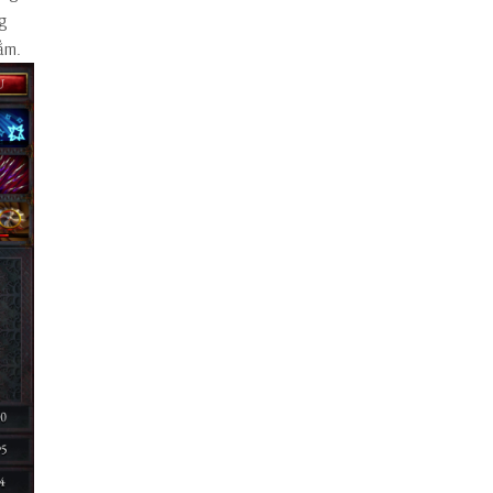
g
ẳm.