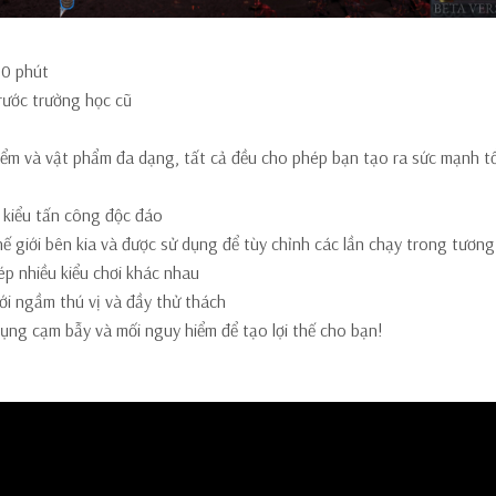
30 phút
rước trường học cũ
điểm và vật phẩm đa dạng, tất cả đều cho phép bạn tạo ra sức mạnh t
 kiểu tấn công độc đáo
ế giới bên kia và được sử dụng để tùy chỉnh các lần chạy trong tương 
p nhiều kiểu chơi khác nhau
ới ngầm thú vị và đầy thử thách
ụng cạm bẫy và mối nguy hiểm để tạo lợi thế cho bạn!