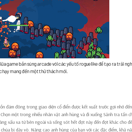
iữa game bắn súng arcade với các yếu tố roguelike để tạo ra trải ng
t chạy mang đến một thử thách mới.
 tồn đám đông trong giao diện cổ điển được kết xuất trước gợi nhớ đến
Chọn một trong nhiều nhân vật anh hùng và đi xuống Sảnh tra tấn c
oàng xấu xa từ bên ngoài và sống sót hết đợt này đến đợt khác cho đế
 chúa bị dày vò. Nâng cao anh hùng của bạn với các đặc điểm, khả n