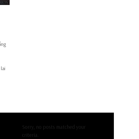
ổng
lai
Sorry, no posts matched your
criteria.