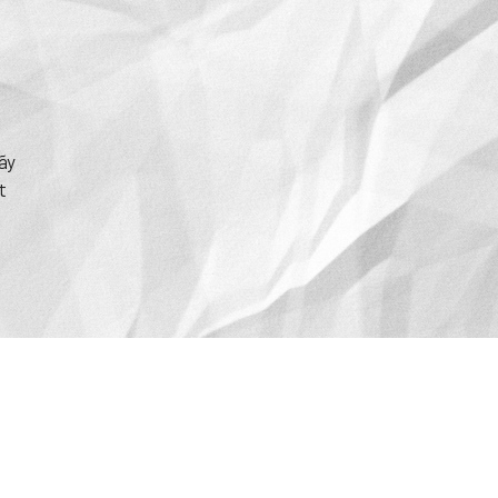
hãy
t