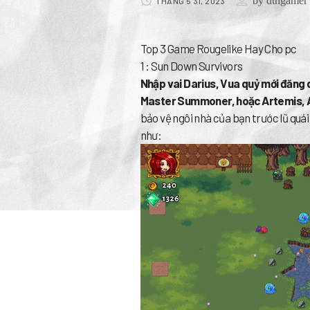
by
dtngamer
THÁNG 5 31, 2023
Top 3 Game Rougelike Hay Cho pc
1 : Sun Down Survivors
Nhập vai Darius, Vua quỷ mới đăng
Master Summoner, hoặc Artemis, 
bảo vệ ngôi nhà của bạn trước lũ quá
như: