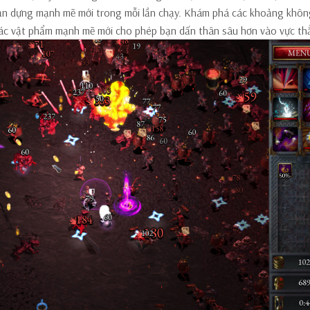
ản dựng mạnh mẽ mới trong mỗi lần chạy. Khám phá các khoảng khôn
 các vật phẩm mạnh mẽ mới cho phép bạn dấn thân sâu hơn vào vực th