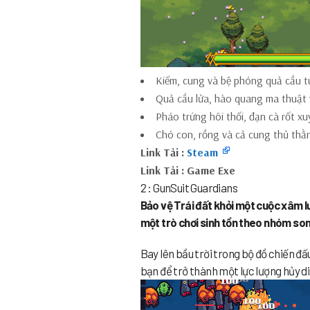
Kiếm, cung và bệ phóng quả cầu t
Quả cầu lửa, hào quang ma thuật v
Pháo trứng hôi thối, đạn cà rốt x
Chó con, rồng và cả cung thủ thằn 
Link Tải :
Steam
Link Tải : Game Exe
2 : GunSuit Guardians
Bảo vệ Trái đất khỏi một cuộc xâm l
một trò chơi sinh tồn theo nhóm son
Bay lên bầu trời trong bộ đồ chiến đấu
bạn để trở thành một lực lượng hủy d