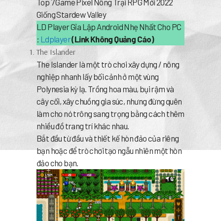
Top 7 Game Pixel Nông Trại RPG Mới 2022
Giống Stardew Valley
LD Player Gỉa Lập Android Nhẹ Nhất Cho PC
:
Ldplayer
(Link Không Quảng Cáo)
The Islander
The Islander là một trò chơi xây dựng / nông
nghiệp nhanh lấy bối cảnh ở một vùng
Polynesia kỳ lạ. Trồng hoa màu, bụi rậm và
cây cối, xây chuồng gia súc, nhưng đừng quên
làm cho nó trông sang trọng bằng cách thêm
nhiều đồ trang trí khác nhau.
Bắt đầu từ đầu và thiết kế hòn đảo của riêng
bạn hoặc để trò chơi tạo ngẫu nhiên một hòn
đảo cho bạn.