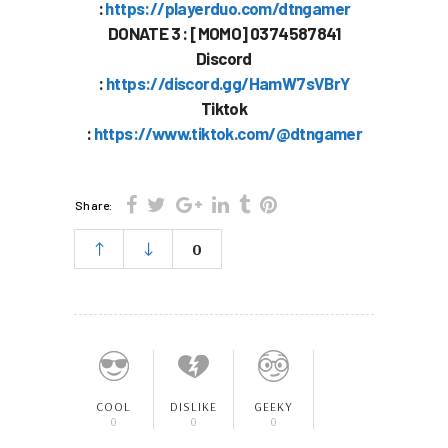
:
https://playerduo.com/dtngamer
DONATE 3 : [MOMO] 0374587841
Discord
:
https://discord.gg/HamW7sVBrY
Tiktok
:
https://www.tiktok.com/@dtngamer
Share:
0
COOL
DISLIKE
GEEKY
0
0
0