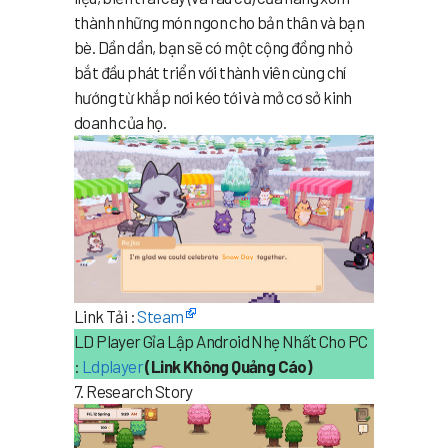
thành những món ngon cho bản thân và bạn
bè. Dần dần, bạn sẽ có một cộng đồng nhỏ
bắt đầu phát triển với thành viên cùng chí
hướng từ khắp nơi kéo tới và mở cơ sở kinh
doanh của họ.
Link Tải :
Steam
LD Player Gỉa Lập Android Nhẹ Nhất Cho PC
:
Ldplayer
(Link Không Quảng Cáo)
7. Research Story