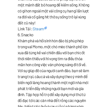
một mảnh đất bỏ hoang để kiếm sống. Không
có gì hơn ngoài một vài công cụ han gỉ lần lượt
ra đời và cố gắng hít thở sự sống trở lại vùng
đất cũ này!
Link Tải :
Steam
6. Snacko
Khám phá và hồi sinh hòn đảo bị phù phép
trong vai Momo, một chó mèo thành phố lớn
xưa đã từng kề vai chiến đấu với bạn chí cốt
thời niên thiếu với hi vọng tìm ra điều thỏa
mãn hơn công việc văn phòng sáng đi tối về.
Với sự giúp đỡ của người canh đảo, bạn sẽ làm
trang trại, câu cá và xây dựng theo ý mình để
biến ngôi làng hoang thành một ngôi nhà mới
phát triển đầy những người bạn mới và gia
đình. Tập hợp hỗ trợ để xây dựng mọi thứ từ
đồ đạc tới các căn nhà để trồng các nguyên
liệu, biến trái cây (và rau củ) của hàng xóm