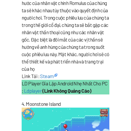
hước của nhân vật chính Romulus của chúng
ta sẽ khác nhau tùy thuộc vào quyết định của
người chơi. Trong cuộc phiêu lưu của chúng ta
trong thế giới cổ đại, chúng ta sẽ bắt gặp các
nhân vật thần thoại cũng như các nhân vật
gốc. Đặc biệt là đôi mắt của các vị thần sẽ
hướng về anh hùng của chúng ta trong suốt
cuộc phiêu lưu này. Mặt khác, người chơi sẽ có
thể thiết kế và phát triển nhà và trang trại
của họ
Link Tải :
Steam
LD Player Gỉa Lập Android Nhẹ Nhất Cho PC
:
Ldplayer
(Link Không Quảng Cáo)
4. Moonstone Island