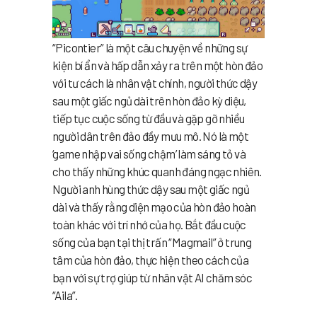
“Picontier” là một câu chuyện về những sự
kiện bí ẩn và hấp dẫn xảy ra trên một hòn đảo
với tư cách là nhân vật chính, người thức dậy
sau một giấc ngủ dài trên hòn đảo kỳ diệu,
tiếp tục cuộc sống từ đầu và gặp gỡ nhiều
người dân trên đảo đầy mưu mô. Nó là một
‘game nhập vai sống chậm’ làm sáng tỏ và
cho thấy những khúc quanh đáng ngạc nhiên.
Người anh hùng thức dậy sau một giấc ngủ
dài và thấy rằng diện mạo của hòn đảo hoàn
toàn khác với trí nhớ của họ. Bắt đầu cuộc
sống của bạn tại thị trấn “Magmail” ở trung
tâm của hòn đảo, thực hiện theo cách của
bạn với sự trợ giúp từ nhân vật AI chăm sóc
“Aila”.