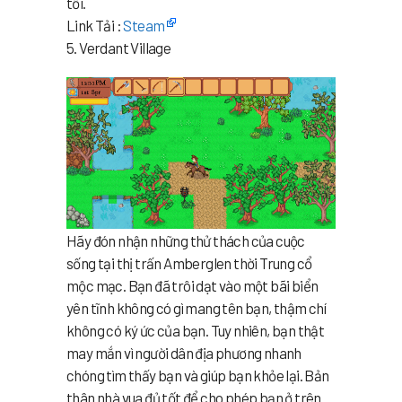
tối.
Link Tải :
Steam
5. Verdant Village
Hãy đón nhận những thử thách của cuộc
sống tại thị trấn Amberglen thời Trung cổ
mộc mạc. Bạn đã trôi dạt vào một bãi biển
yên tĩnh không có gì mang tên bạn, thậm chí
không có ký ức của bạn. Tuy nhiên, bạn thật
may mắn vì người dân địa phương nhanh
chóng tìm thấy bạn và giúp bạn khỏe lại. Bản
thân nhà vua đủ tốt để cho phép bạn ở trên