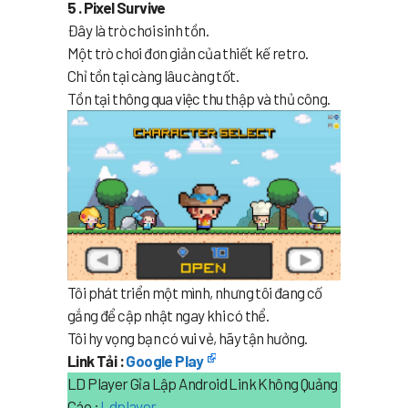
5 . Pixel Survive
Đây là trò chơi sinh tồn.
Một trò chơi đơn giản của thiết kế retro.
Chỉ tồn tại càng lâu càng tốt.
Tồn tại thông qua việc thu thập và thủ công.
Tôi phát triển một mình, nhưng tôi đang cố
gắng để cập nhật ngay khi có thể.
Tôi hy vọng bạn có vui vẻ, hãy tận hưởng.
Link Tải :
Google Play
LD Player Gỉa Lập Android Link Không Quảng
Cáo :
Ldplayer