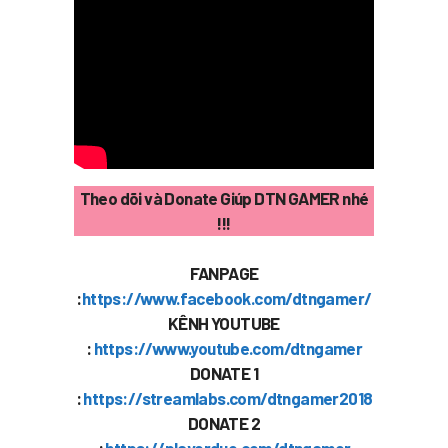
Theo dõi và Donate Giúp DTN GAMER nhé
!!!
FANPAGE
:
https://www.facebook.com/dtngamer/
KÊNH YOUTUBE
:
https://www.youtube.com/dtngamer
DONATE 1
:
https://streamlabs.com/dtngamer2018
DONATE 2
:
https://playerduo.com/dtngamer