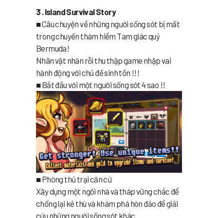
3 . Island Survival Story
■ Câu chuyện về những người sống sót bị mất
trong chuyến thám hiểm Tam giác quỷ
Bermuda!
Nhân vật nhàn rỗi thu thập game nhập vai
hành động với chủ đề sinh tồn !!!
■ Bắt đầu với một người sống sót 4 sao !!
■ Phòng thủ trại căn cứ
Xây dựng một ngôi nhà và tháp vững chắc để
chống lại kẻ thù và khám phá hòn đảo để giải
cứu những người sống sót khác.