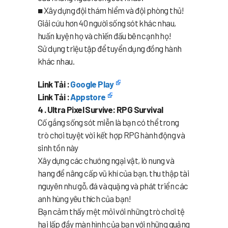
■ Xây dựng đội thám hiểm và đội phòng thủ!
Giải cứu hơn 40 người sống sót khác nhau,
huấn luyện họ và chiến đấu bên cạnh họ!
Sử dụng triệu tập để tuyển dụng đồng hành
khác nhau.
Link Tải :
Google Play
Link Tải :
Appstore
4 . Ultra Pixel Survive: RPG Survival
Cố gắng sống sót miễn là bạn có thể trong
trò chơi tuyệt vời kết hợp RPG hành động và
sinh tồn này
Xây dựng các chướng ngại vật, lò nung và
hang để nâng cấp vũ khí của bạn, thu thập tài
nguyên như gỗ, đá và quặng và phát triển các
anh hùng yêu thích của bạn!
Bạn cảm thấy mệt mỏi với những trò chơi tệ
hại lấp đầy màn hình của bạn với những quảng