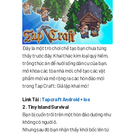
Đây là một trò chơi chế tạo bạn chưa từng
thấy trước đây. Khai thác kim loại quý hiếm,
trồng thức ăn để nuôi sống dân cư của bạn,
mở khóa các tòa nhà mới, chế tạo các vật
phẩm mới và mở rộng ra các hòn đảo mới
trong Tap Craft: Giả lập khai mỏ!
Link Tải :
Tapcraft Android + Ios
2 . Tiny Island Survival
Bạn bị cuốn trôi trên một hòn đảo dường như
không có người ở.
Nhưng sau đó bạn nhận thấy khói bốc lên từ