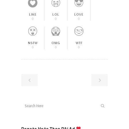
LIKE
LOL
LOVE
0
0
0
NSFW
OMG
WTF
0
0
0
Donate Hoặc Theo Dõi Ad