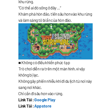
khu rừng.
“Có thể ai đó sống ở đây …”
Khám phá hòn đảo, tiến sâu hơn vào khu rừng
và làm sáng tỏ bí ẩn của hòn đảo.
■ Không có điều khiển phức tạp
Trò chơi diễn ra trên một màn hình, vì vậy
không bị lạc.
Không gây phiền nhiễu khi đi du lịch từ nơi này
sang nơi khác.
Chỉ cần đi sâu hơn vào rừng.
Link Tải :
Google Play
Link Tải :
Appstore