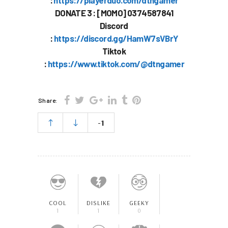
DONATE 3 : [MOMO] 0374587841
Discord
:
https://discord.gg/HamW7sVBrY
Tiktok
:
https://www.tiktok.com/@dtngamer
Share:
-1
COOL
DISLIKE
GEEKY
1
1
0