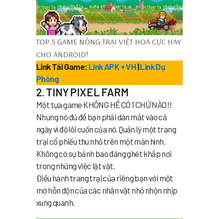
TOP 5 GAME NÔNG TRẠI VIỆT HOÁ CỰC HAY
CHO ANDROID!
Link Tải Game:
Link APK + VH
|
Link Dự
Phòng
2. TINY PIXEL FARM
Một tựa game KHÔNG HỀ CÓ 1 CHỮ NÀO!!
Nhưng nó đủ để bạn phải dàn mắt vào cả
ngày vì độ lôi cuốn của nó. Quản lý một trang
trại cổ phiếu thu nhỏ trên một màn hình.
Không có sự bảnh bao đáng ghét khắp nơi
trong những việc lặt vặt.
Điều hành trang trại của riêng bạn với một
mớ hỗn độn của các nhân vật nhỏ nhộn nhịp
xung quanh.