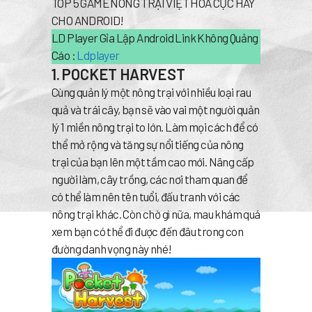
TOP 5 GAME NÔNG TRẠI VIỆT HOÁ CỰC HAY
CHO ANDROID!
LD Player Gỉa Lập Android Link Không Quảng
Cáo :
Ldplayer
1. POCKET HARVEST
Cùng quản lý một nông trại với nhiều loại rau
quả và trái cây, bạn sẽ vào vai một người quản
lý 1 miền nông trại to lớn. Làm mọi cách để có
thể mở rộng và tăng sự nổi tiếng của nông
trại của bạn lên một tầm cao mới. Nâng cấp
người làm, cây trồng, các nơi tham quan để
có thể làm nên tên tuổi, đấu tranh với các
nông trại khác. Còn chờ gì nữa, mau khám quá
xem bạn có thể đi được đến đâu trong con
đường danh vọng này nhé!