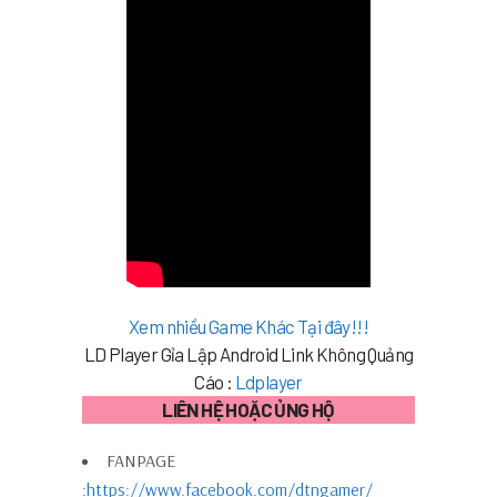
Xem nhiều Game Khác Tại đây!!!
LD Player Gỉa Lập Android Link Không Quảng
Cáo :
Ldplayer
LIÊN HỆ HOẶC ỦNG HỘ
FANPAGE
:
https://www.facebook.com/dtngamer/