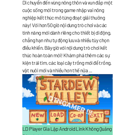
Di chuyển đến vùng nông thôn và vun đắp một
cuộc sống mới trong game nhập vai nông
nghiệp kết thúc mở từng đoạt giải thưởng
này! Với hơn 50 giờ nội dung trò chơi và các
tính năng mới dành riêng cho thiết bị di động,
chẳng hạn như tự động lưu và nhiều tùy chọn
điều khiển. Bây giờ với nội dung trò chơi kết
thúc hoàn toàn mới! Khám phá thêm các sự
kiện trái tim, các loại cây trồng mới để trồng,
vật nuôi mới và nhiều hơn thế nữa …
LD Player Gỉa Lập Android Link Không Quảng