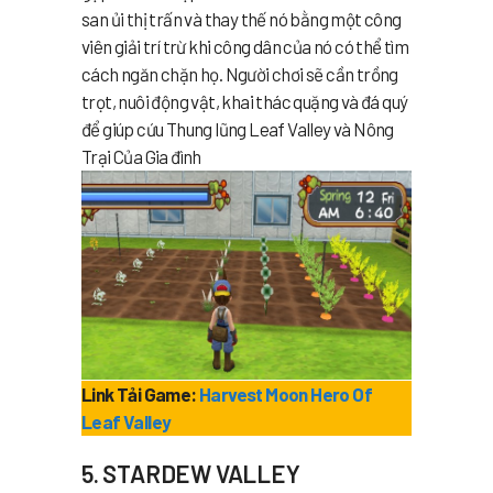
san ủi thị trấn và thay thế nó bằng một công
viên giải trí trừ khi công dân của nó có thể tìm
cách ngăn chặn họ. Người chơi sẽ cần trồng
trọt, nuôi động vật, khai thác quặng và đá quý
để giúp cứu Thung lũng Leaf Valley và Nông
Trại Của Gia đình
Link Tải Game:
Harvest Moon Hero Of
Leaf Valley
5. STARDEW VALLEY