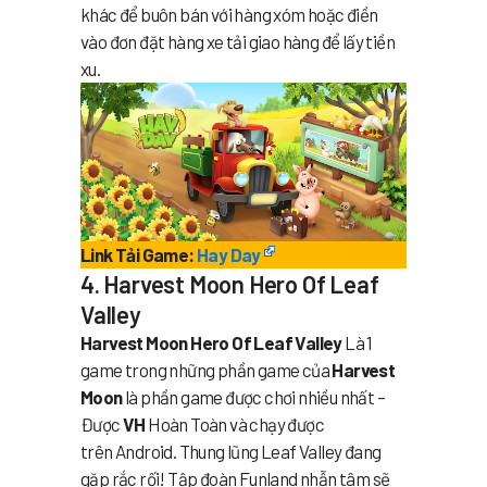
khác để buôn bán với hàng xóm hoặc điền
vào đơn đặt hàng xe tải giao hàng để lấy tiền
xu.
Link Tải Game:
Hay Day
4. Harvest Moon Hero Of Leaf
Valley
Harvest Moon Hero Of Leaf Valley
Là 1
game trong những phần game của
Harvest
Moon
là phần game được chơi nhiều nhất –
Được
VH
Hoàn Toàn và chạy được
trên Android. Thung lũng Leaf Valley đang
gặp rắc rối! Tập đoàn Funland nhẫn tâm sẽ