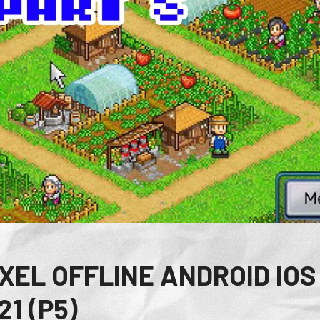
IXEL OFFLINE ANDROID IOS
1 (P5)