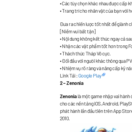
• Các tùy chọn khác nhau được cấp k
• Trang trí cho nhân vật của bạn với 
Đưa ra chiến lược tốt nhất để giành c
[Niềm vui bất tận]
• Nội dung không kết thúc ngay cả sa
• Nhận các vật phẩm tốt hơn trong 
• Thách thức Tháp Vô cực.
• Đối đầu với người khác thông qua PV
• Nhiệm vụ rõ ràng và nâng cấp kỹ năn
Link Tải :
Google Play
2 – Zenonia
Zenonia
là một game nhập vai hành đ
cho các nền tảng iOS, Android, Play
phát hành lần đầu tiên trên App Sto
2010.