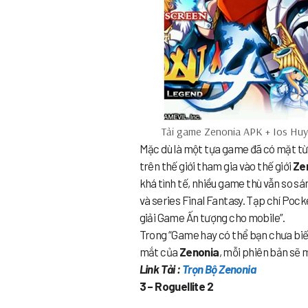
Tải game Zenonia APK + Ios Hu
Mặc dù là một tựa game đã có mặt từ r
trên thế giới tham gia vào thế giới
Ze
khá tình tế, nhiều game thù vẫn so s
và series Final Fantasy. Tạp chí Po
giải Game Ấn tượng cho mobile”.
Trong “Game hay có thể bạn chưa biết
mắt của
Zenonia
, mỗi phiên bản sẽ 
Link Tải :
Trọn Bộ Zenonia
3 – Roguellite
2