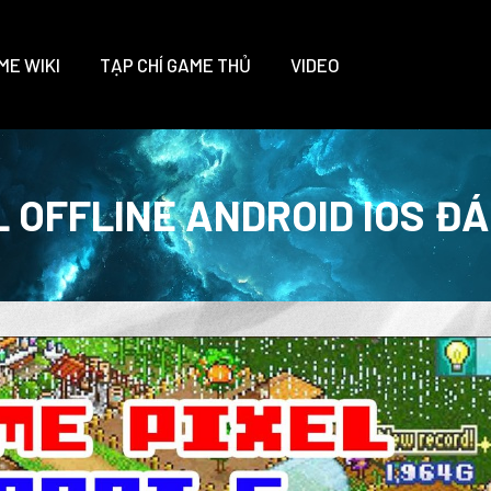
ME WIKI
TẠP CHÍ GAME THỦ
VIDEO
 OFFLINE ANDROID IOS ĐÁ