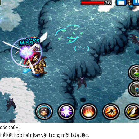
sắc thú vị.
thể kết hợp hai nhân vật trong một bữa tiệc.