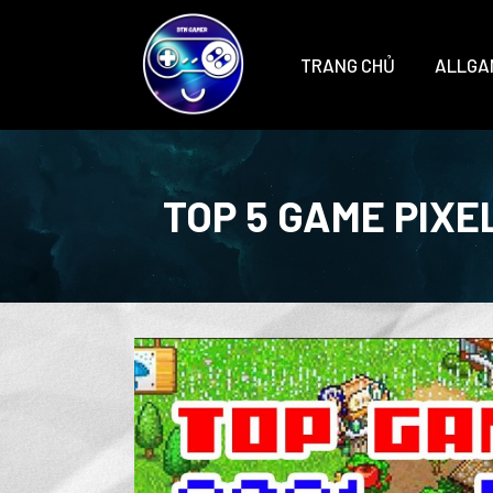
TRANG CHỦ
ALLGA
TOP 5 GAME PIXEL