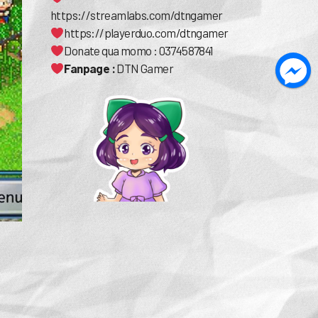
https://streamlabs.com/dtngamer
https://playerduo.com/dtngamer
Donate qua momo : 0374587841
Fanpage :
DTN Gamer