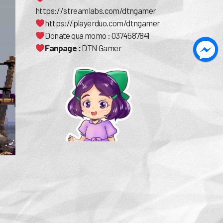
https://streamlabs.com/dtngamer
https://playerduo.com/dtngamer
Donate qua momo : 0374587841
Fanpage :
DTN Gamer