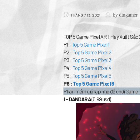
by
dtngamer
THÁNG 7 13, 2021
TOP 5 Game Pixel ART Hay Xuất Sắc 2
P1 :
Top 5 Game Pixel 1
P2 :
Top 5 Game Pixel 2
P3 :
Top 5 Game Pixel 3
P4 :
Top 5 Game Pixel 4
P5 :
Top 5 Game Pixel 5
P6 :
Top 5 Game Pixel 6
Phần mềm giả lập nhẹ để chơi Game 
1 –
DANDARA
(5.99 usd)