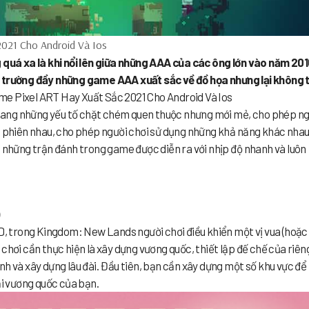
2021 Cho Android Và Ios
g quá xa là khi nổi lên giữa những AAA của các ông lớn vào năm 201
ị trường đầy những game AAA xuất sắc về đồ họa nhưng lại không 
e Pixel ART Hay Xuất Sắc 2021 Cho Android Và Ios
ang những yếu tố chặt chém quen thuộc nhưng mới mẻ, cho phép ng
n phiên nhau, cho phép người chơi sử dụng những khả năng khác nha
o những trận đánh trong game được diễn ra với nhịp độ nhanh và luôn
2D, trong Kingdom: New Lands người chơi điều khiển một vị vua (hoặc
chơi cần thực hiện là xây dựng vương quốc, thiết lập đế chế của riên
h và xây dựng lâu đài. Đầu tiên, bạn cần xây dựng một số khu vực để
ại vương quốc của bạn.