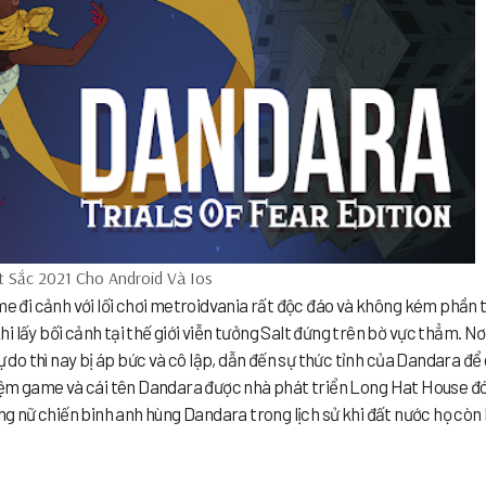
 Sắc 2021 Cho Android Và Ios
ame đi cảnh với lối chơi metroidvania rất độc đáo và không kém phần 
 lấy bối cảnh tại thế giới viễn tưởng Salt đứng trên bờ vực thẳm. Nơ
ự do thì nay bị áp bức và cô lập, dẫn đến sự thức tỉnh của Dandara để
ghiệm game và cái tên Dandara được nhà phát triển Long Hat House đ
ợng nữ chiến binh anh hùng Dandara trong lịch sử khi đất nước họ còn 