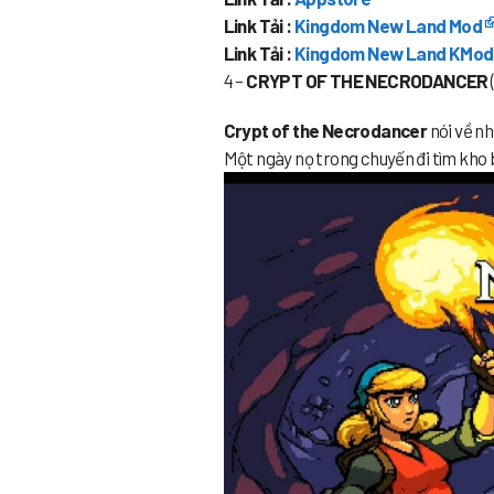
Link Tải :
Kingdom New Land Mod
Link Tải :
Kingdom New Land KMod
4 –
CRYPT OF THE NECRODANCER
Crypt of the Necrodancer
nói về nh
Một ngày nọ trong chuyến đi tìm kho b