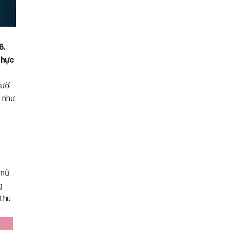
6.
thực
ười
u như
 nữ
g
 thu