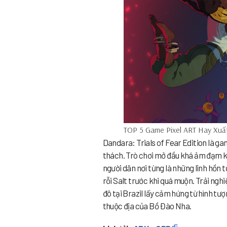
TOP 5 Game Pixel ART Hay Xuất
Dandara: Trials of Fear Edition là g
thách. Trò chơi mở đầu khá ảm đạm khi
người dân nơi từng là những linh hồn t
rỗi Salt trước khi quá muộn. Trải n
đô tại Brazil lấy cảm hứng từ hình tư
thuộc địa của Bồ Đào Nha.