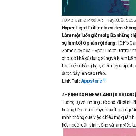
TOP 5 Game Pixel ART Hay Xuất Sắc 
Hyper Light Drifter là cái tên khôn
Làm một luồn gió mới giữa những th
sự làm tốt ở phần nội dung.
TOP 5 Gam
Gameplay của Hyper Light Drifter m
chơi có thể sử dụng súng và kiếm luâ
tốc biến chẳng hạn, điều này giúp ch
được đẩy lên cao trào.
Link Tải :
Appstore
3 –
KINGDOM NEW LAND (9.99 USD)
Tương tự với những trò chơi đi cảnh 
hoàng). Mục tiêu xuyên suốt mà người 
mình thông qua việc chiêu mộ quân bin
hút người dân sinh sống và làm việc t