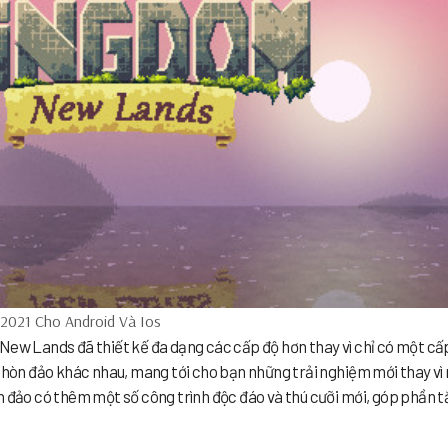
2021 Cho Android Và Ios
New Lands đã thiết kế đa dạng các cấp độ hơn thay vì chỉ có một cấ
u hòn đảo khác nhau, mang tới cho bạn những trải nghiệm mới thay v
n đảo có thêm một số công trình độc đáo và thú cưỡi mới, góp phần 