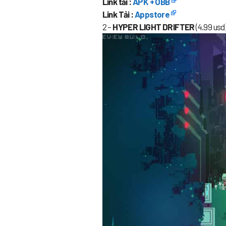
Link tải :
APK + OBB
Link Tải :
Appstore
2 –
HYPER LIGHT DRIFTER
(4.99 usd