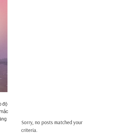
p độ
ì mắc
tăng
Sorry, no posts matched your
criteria.