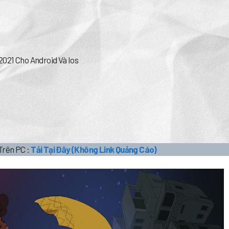
021 Cho Android Và Ios
Trên PC :
Tải Tại Đây (Không Link Quảng Cáo)