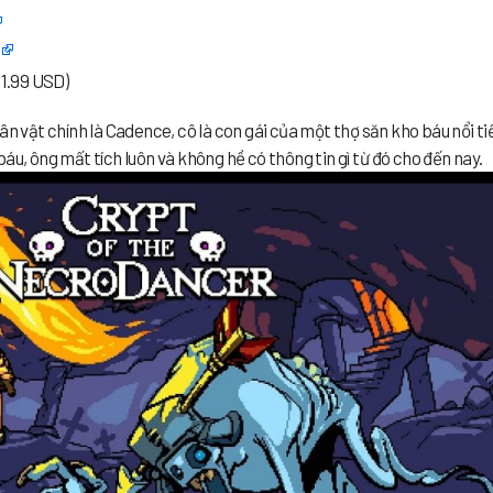
(1.99 USD)
ân vật chính là Cadence, cô là con gái của một thợ săn kho báu nổi ti
áu, ông mất tích luôn và không hề có thông tin gì từ đó cho đến nay.