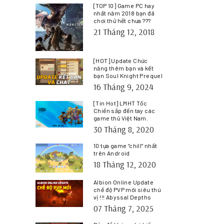
[TOP 10] Game PC hay
nhất năm 2018 bạn đã
chơi thử hết chưa ???
21 Tháng 12, 2018
[HOT] Update Chức
năng thêm bạn và kết
bạn Soul Knight Prequel
16 Tháng 9, 2024
[Tin Hot] LMHT Tốc
Chiến sắp đến tay các
game thủ Việt Nam.
30 Tháng 8, 2020
10 tựa game “chill” nhất
trên Android
18 Tháng 12, 2020
Albion Online Update
chế độ PVP mới siêu thú
vị !!! Abyssal Depths
07 Tháng 7, 2025