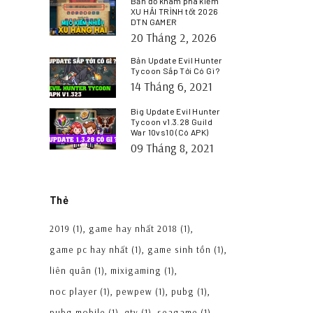
Bản đồ khám phá kiếm
XU HẢI TRÌNH tốt 2026
DTN GAMER
20 Tháng 2, 2026
Bản Update Evil Hunter
Tycoon Sắp Tới Có Gì ?
14 Tháng 6, 2021
Big Update Evil Hunter
Tycoon v1.3.28 Guild
War 10vs10 (Có APK)
09 Tháng 8, 2021
Thẻ
2019
(1)
game hay nhất 2018
(1)
game pc hay nhất
(1)
game sinh tồn
(1)
liên quân
(1)
mixigaming
(1)
noc player
(1)
pewpew
(1)
pubg
(1)
pubg mobile
(1)
qtv
(1)
seagame
(1)