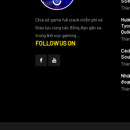
SS8
Thán
Hướn
Chia sẻ game full crack miễn phí và
Tyco
Giao lưu cùng các đồng đạo gần xa
Quố
trong lĩnh vực gaming ..
Thán
FOLLOW US ON
Các
Soul
Thán
Nhữn
đoạn
Thán