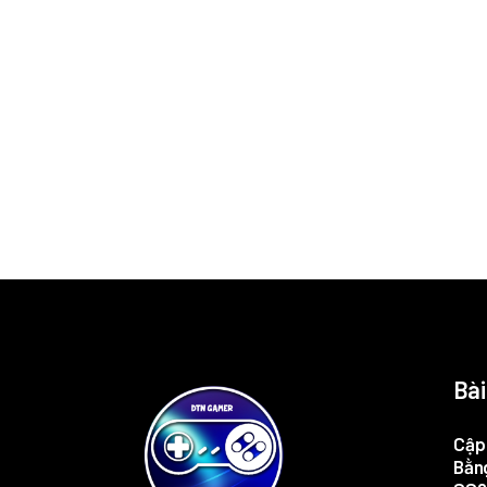
Bài
Cập 
Bằng