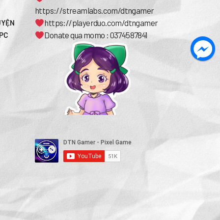
https://streamlabs.com/dtngamer
https://playerduo.com/dtngamer
UYỆN
Donate qua momo : 0374587841
 PC