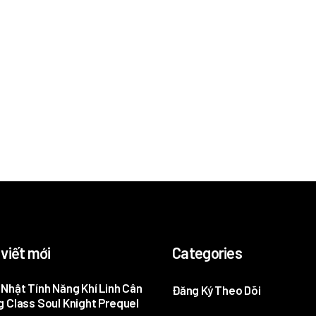
 viết mới
Categories
Nhật Tính Năng Khí Linh Cân
Đăng Ký Theo Dõi
 Class Soul Knight Prequel