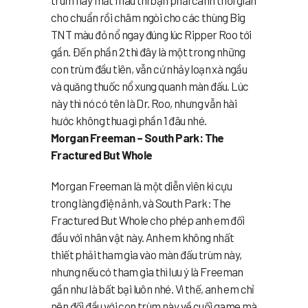
trùm này mất máu thì bạn phải canh thời gian
cho chuẩn rồi châm ngòi cho các thùng Big
TNT màu đỏ nổ ngay đúng lúc Ripper Roo tới
gần. Đến phần 2 thì đây là một trong những
con trùm đầu tiên, vẫn cứ nhảy loạn xà ngầu
và quăng thuốc nổ xung quanh màn đấu. Lúc
này thì nó có tên là Dr. Roo, nhưng vẫn hài
hước không thua gì phần 1 đâu nhé.
Morgan Freeman – South Park: The
Fractured But Whole
Morgan Freeman là một diễn viên kì cựu
trong làng điện ảnh, và South Park: The
Fractured But Whole cho phép anh em đối
đầu với nhân vật này. Anh em không nhất
thiết phải tham gia vào màn đấu trùm này,
nhưng nếu có tham gia thì lưu ý là Freeman
gần như là bất bại luôn nhé. Vì thế, anh em chỉ
nên đối đầu với con trùm này về cuối game mà