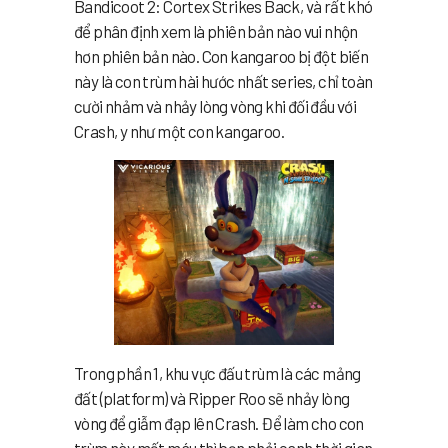
Bandicoot 2: Cortex Strikes Back, và rất khó
để phân định xem là phiên bản nào vui nhộn
hơn phiên bản nào. Con kangaroo bị đột biến
này là con trùm hài hước nhất series, chỉ toàn
cười nhảm và nhảy lòng vòng khi đối đầu với
Crash, y như một con kangaroo.
Trong phần 1, khu vực đấu trùm là các mảng
đất (platform) và Ripper Roo sẽ nhảy lòng
vòng để giẫm đạp lên Crash. Để làm cho con