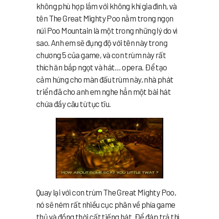
không phù hợp lắm với không khí gia đình, và
tên The Great Mighty Poo nằm trong ngọn
núi Poo Mountain là một trong những lý do vì
sao. Anh em sẽ đụng độ với tên này trong
chương 5 của game, và con trùm này rất
thích ăn bắp ngọt và hát… opera. Để tạo
cảm hứng cho màn đấu trùm này, nhà phát
triển đã cho anh em nghe hẳn một bài hát
chứa đầy câu từ tục tĩu.
Quay lại với con trùm The Great Mighty Poo,
nó sẽ ném rất nhiều cục phân về phía game
thủ và đồng thời cất tiếng hát. Để đáp trả thì