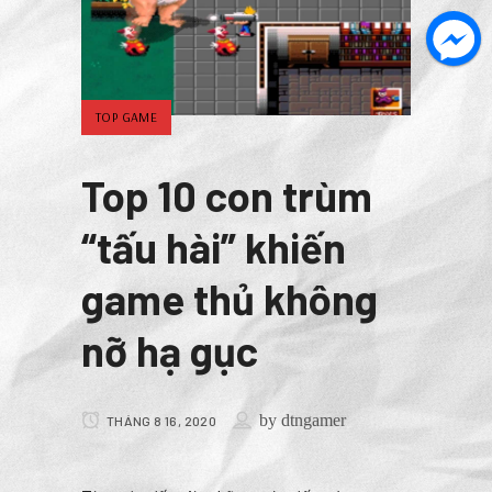
TOP GAME
Top 10 con trùm
“tấu hài” khiến
game thủ không
nỡ hạ gục
by
dtngamer
THÁNG 8 16, 2020