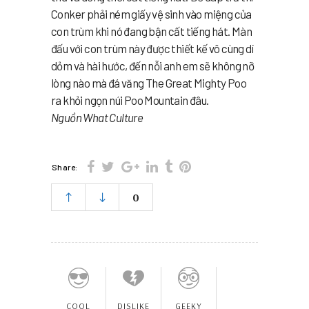
Conker phải ném giấy vệ sinh vào miệng của
con trùm khi nó đang bận cất tiếng hát. Màn
đấu với con trùm này được thiết kế vô cùng dí
dỏm và hài hước, đến nỗi anh em sẽ không nỡ
lòng nào mà đá văng The Great Mighty Poo
ra khỏi ngọn núi Poo Mountain đâu.
Nguồn What Culture
Share:
0
COOL
DISLIKE
GEEKY