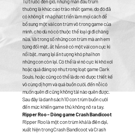
Từ trước đến giờ, những màn đấu trùm
thường là khúc cao trào nhất game, do đó đã
có không ít nhà phát triển làm mọi cách để
bổ sung một vài con trùm vô trong game của
mình, cho dù nó có thuộc thể loại gì đi chăng
nữa. Và trong số những con trùm mà anh em
từng đối mặt, ắt hẳn sẽ có một vài con cực kì
nổi bật, mang lại ấn tượng khó phai hơn
những con còn lại. Có thể là vì nó cực kì khó xơi
hoặc quá đáng sợ như trong loạt game Dark
Souls, hoặc cũng có thể là do nó được thiết kế
vô cùng dị hợm và quá buồn cười, đến nỗi có
muốn quên đi cũng không tài nào quên được.
Sau đây là danh sách 10 con trùm buồn cười
đến mức khiến game thủ không nỡ ra tay.
Ripper Roo – Dòng game Crash Bandicoot
Ripper Roo là một con trùm khá là điên dại,
xuất hiện trong Crash Bandicoot và Crash