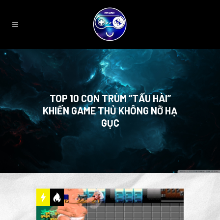
TOP 10 CON TRÙM “TẤU HÀI”
KHIẾN GAME THỦ KHÔNG NỠ HẠ
GỤC