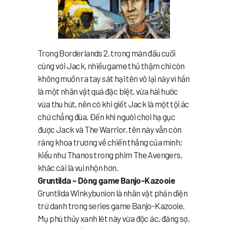
Trong Borderlands 2, trong màn đấu cuối
cùng với Jack, nhiều game thủ thậm chí còn
không muốn ra tay sát hại tên vô lại này vì hắn
là một nhân vật quá đặc biệt, vừa hài hước
vừa thu hút, nên có khi giết Jack là một tội ác
chứ chẳng đùa. Đến khi người chơi hạ gục
được Jack và The Warrior, tên này vẫn còn
ráng khoa trương về chiến thắng của mình;
kiểu như Thanos trong phim The Avengers,
khác cái là vui nhộn hơn.
Gruntilda – Dòng game Banjo-Kazooie
Gruntilda Winkybunion là nhân vật phản diện
trứ danh trong series game Banjo-Kazooie.
Mụ phù thủy xanh lét này vừa độc ác, đáng sợ,