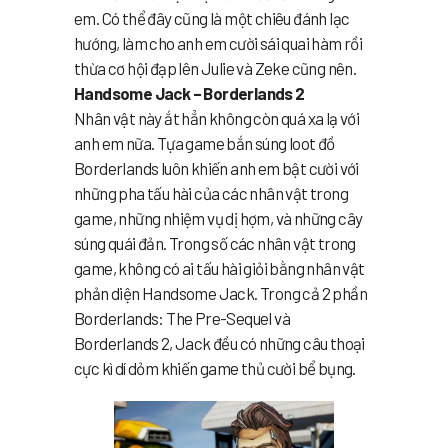
em. Có thể đây cũng là một chiêu đánh lạc
hướng, làm cho anh em cười sái quai hàm rồi
thừa cơ hội đạp lên Julie và Zeke cũng nên.
Handsome Jack – Borderlands 2
Nhân vật này ắt hẳn không còn quá xa lạ với
anh em nữa. Tựa game bắn súng loot đồ
Borderlands luôn khiến anh em bật cười với
những pha tấu hài của các nhân vật trong
game, những nhiệm vụ dị hợm, và những cây
súng quái đản. Trong số các nhân vật trong
game, không có ai tấu hài giỏi bằng nhân vật
phản diện Handsome Jack. Trong cả 2 phần
Borderlands: The Pre-Sequel và
Borderlands 2, Jack đều có những câu thoại
cực kì dí dỏm khiến game thủ cười bể bụng.