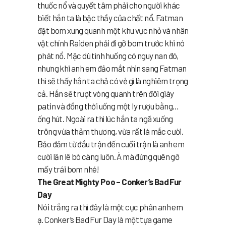
thuốc nổ và quyết tâm phải cho người khác
biết hắn ta là bậc thầy của chất nổ. Fatman
đặt bom xung quanh một khu vực nhỏ và nhân
vật chính Raiden phải đi gỡ bom trước khi nó
phát nổ. Mặc dù tình huống có nguy nan đó,
nhưng khi anh em đảo mắt nhìn sang Fatman
thì sẽ thấy hắn ta chả có vẻ gì là nghiêm trọng
cả. Hắn sẽ trượt vòng quanh trên đôi giày
patin và đồng thời uống một ly rượu bằng…
ống hút. Ngoài ra thì lúc hắn ta ngã xuống
trông vừa thảm thương, vừa rất là mắc cười.
Bảo đảm từ đầu trận đến cuối trận là anh em
cười lăn lê bò càng luôn. À mà đừng quên gỡ
mấy trái bom nhé!
The Great Mighty Poo – Conker’s Bad Fur
Day
Nói trắng ra thì đây là một cục phân anh em
ạ. Conker’s Bad Fur Day là một tựa game