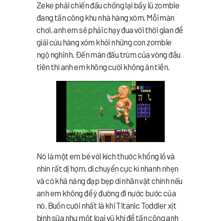
Zeke phải chiến đấu chống lại bầy lũ zombie
đang tấn công khu nhà hàng xóm. Mỗi màn
chơi, anh em sẽ phải chạy đua với thời gian để
giải cứu hàng xóm khỏi những con zombie
ngộ nghĩnh. Đến màn đấu trùm của vòng đầu
tiên thì anh em không cười không ăn tiền.
Nó là một em bé với kích thước khổng lồ và
nhìn rất dị hợm, di chuyển cực kì nhanh nhẹn
và có khả năng đạp bẹp dí nhân vật chính nếu
anh em không để ý đường đi nước bước của
nó. Buồn cười nhất là khi Titanic Toddler xịt
bình sữa như một loại vũ khí để tấn công anh