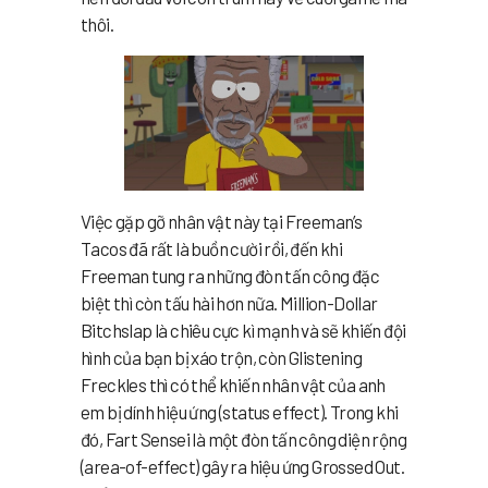
thôi.
Việc gặp gỡ nhân vật này tại Freeman’s
Tacos đã rất là buồn cười rồi, đến khi
Freeman tung ra những đòn tấn công đặc
biệt thì còn tấu hài hơn nữa. Million-Dollar
Bitchslap là chiêu cực kì mạnh và sẽ khiến đội
hình của bạn bị xáo trộn, còn Glistening
Freckles thì có thể khiến nhân vật của anh
em bị dính hiệu ứng (status effect). Trong khi
đó, Fart Sensei là một đòn tấn công diện rộng
(area-of-effect) gây ra hiệu ứng Grossed Out.