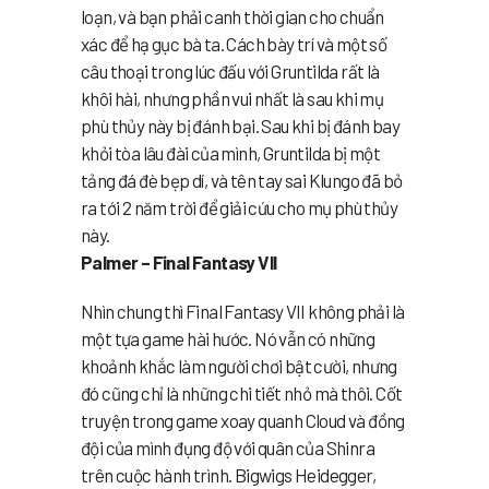
loạn, và bạn phải canh thời gian cho chuẩn
xác để hạ gục bà ta. Cách bày trí và một số
câu thoại trong lúc đấu với Gruntilda rất là
khôi hài, nhưng phần vui nhất là sau khi mụ
phù thủy này bị đánh bại. Sau khi bị đánh bay
khỏi tòa lâu đài của mình, Gruntilda bị một
tảng đá đè bẹp dí, và tên tay sai Klungo đã bỏ
ra tới 2 năm trời để giải cứu cho mụ phù thủy
này.
Palmer – Final Fantasy VII
Nhìn chung thì Final Fantasy VII không phải là
một tựa game hài hước. Nó vẫn có những
khoảnh khắc làm người chơi bật cười, nhưng
đó cũng chỉ là những chi tiết nhỏ mà thôi. Cốt
truyện trong game xoay quanh Cloud và đồng
đội của mình đụng độ với quân của Shinra
trên cuộc hành trình. Bigwigs Heidegger,