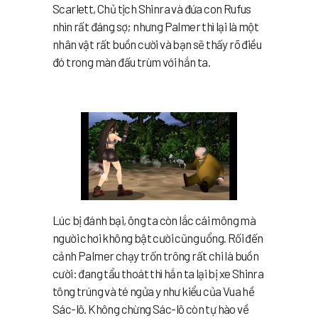
Scarlett, Chủ tịch Shinra và đứa con Rufus
nhìn rất đáng sợ; nhưng Palmer thì lại là một
nhân vật rất buồn cười và bạn sẽ thấy rõ điều
đó trong màn đấu trùm với hắn ta.
Lúc bị đánh bại, ông ta còn lắc cái mông mà
người chơi không bật cười cũng uổng. Rối đến
cảnh Palmer chạy trốn trông rất chi là buồn
cười: đang tẩu thoát thì hắn ta lại bị xe Shinra
tông trúng và té ngửa y như kiểu của Vua hề
Sác-lô. Không chừng Sác-lô còn tự hào về