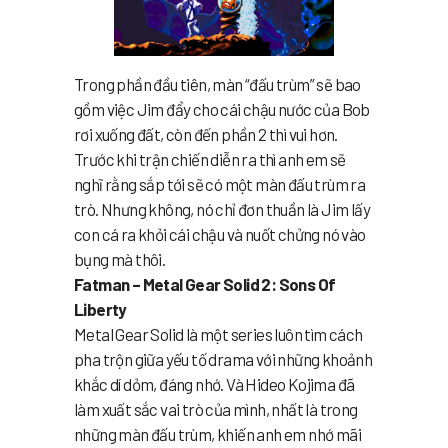
Trong phần đầu tiên, màn “đấu trùm” sẽ bao
gồm việc Jim đẩy cho cái chậu nước của Bob
rơi xuống đất, còn đến phần 2 thì vui hơn.
Trước khi trận chiến diễn ra thì anh em sẽ
nghĩ rằng sắp tới sẽ có một màn đấu trùm ra
trò. Nhưng không, nó chỉ đơn thuần là Jim lấy
con cá ra khỏi cái chậu và nuốt chửng nó vào
bụng mà thôi.
Fatman – Metal Gear Solid 2: Sons Of
Liberty
Metal Gear Solid là một series luôn tìm cách
pha trộn giữa yếu tố drama với những khoảnh
khắc dí dỏm, đáng nhớ. Và Hideo Kojima đã
làm xuất sắc vai trò của mình, nhất là trong
những màn đấu trùm, khiến anh em nhớ mãi