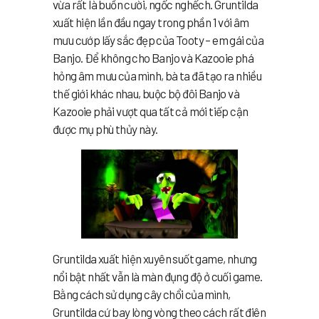
vừa rất là buồn cười, ngốc nghếch. Gruntilda
xuất hiện lần đầu ngay trong phần 1 với âm
mưu cướp lấy sắc đẹp của Tooty – em gái của
Banjo. Để không cho Banjo và Kazooie phá
hỏng âm mưu của mình, bà ta đã tạo ra nhiều
thế giới khác nhau, buộc bộ đôi Banjo và
Kazooie phải vượt qua tất cả mới tiếp cận
được mụ phù thủy này.
Gruntilda xuất hiện xuyên suốt game, nhưng
nổi bật nhất vẫn là màn đụng độ ở cuối game.
Bằng cách sử dụng cây chổi của mình,
Gruntilda cứ bay lòng vòng theo cách rất điên