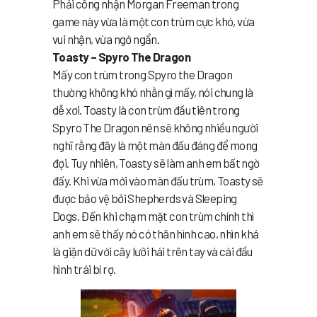
Phải công nhận Morgan Freeman trong
game này vừa là một con trùm cực khó, vừa
vui nhận, vừa ngớ ngẩn.
Toasty – Spyro The Dragon
Mấy con trùm trong Spyro the Dragon
thường không khó nhằn gì mấy, nói chung là
dễ xơi. Toasty là con trùm đầu tiên trong
Spyro The Dragon nên sẽ không nhiều người
nghĩ rằng đây là một màn đấu đáng để mong
đợi. Tuy nhiên, Toasty sẽ làm anh em bất ngờ
đấy. Khi vừa mới vào màn đấu trùm, Toasty sẽ
được bảo vệ bởi Shepherds và Sleeping
Dogs. Đến khi chạm mặt con trùm chính thì
anh em sẽ thấy nó có thân hình cao, nhìn khá
là giận dữ với cây lưỡi hái trên tay và cái đầu
hình trái bí rợ.