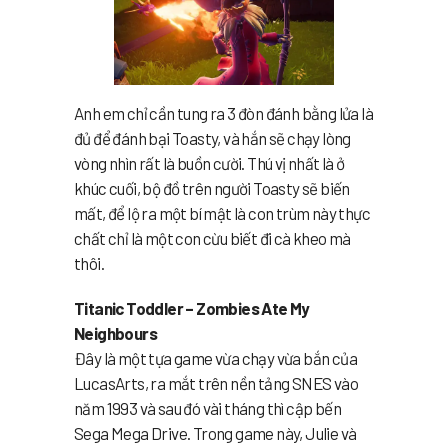
Anh em chỉ cần tung ra 3 đòn đánh bằng lửa là
đủ để đánh bại Toasty, và hắn sẽ chạy lòng
vòng nhìn rất là buồn cười. Thú vị nhất là ở
khúc cuối, bộ đồ trên người Toasty sẽ biến
mất, để lộ ra một bí mật là con trùm này thực
chất chỉ là một con cừu biết đi cà kheo mà
thôi.
Titanic Toddler – Zombies Ate My
Neighbours
Đây là một tựa game vừa chạy vừa bắn của
LucasArts, ra mắt trên nền tảng SNES vào
năm 1993 và sau đó vài tháng thì cập bến
Sega Mega Drive. Trong game này, Julie và