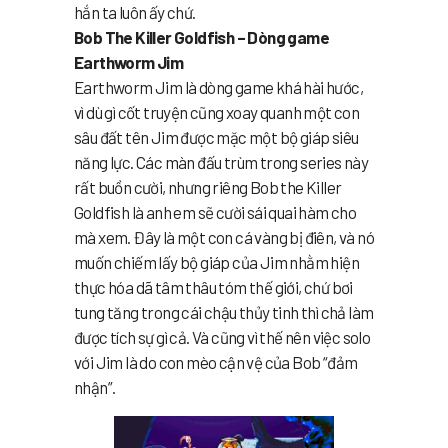
hắn ta luôn ấy chứ.
Bob The Killer Goldfish – Dòng game
Earthworm Jim
Earthworm Jim là dòng game khá hài hước,
vì dù gì cốt truyện cũng xoay quanh một con
sâu đất tên Jim được mặc một bộ giáp siêu
năng lực. Các màn đấu trùm trong series này
rất buồn cười, nhưng riêng Bob the Killer
Goldfish là anh em sẽ cười sái quai hàm cho
mà xem. Đây là một con cá vàng bị điên, và nó
muốn chiếm lấy bộ giáp của Jim nhằm hiện
thực hóa dã tâm thâu tóm thế giới, chứ bơi
tung tăng trong cái chậu thủy tinh thì chả làm
được tích sự gì cả. Và cũng vì thế nên việc solo
với Jim là do con mèo cận vệ của Bob “đảm
nhận”.