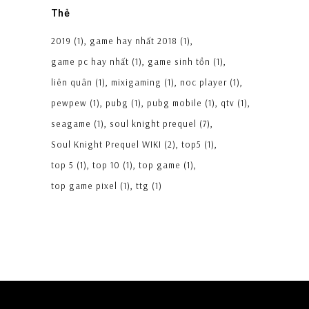
Thẻ
2019
(1)
game hay nhất 2018
(1)
game pc hay nhất
(1)
game sinh tồn
(1)
liên quân
(1)
mixigaming
(1)
noc player
(1)
pewpew
(1)
pubg
(1)
pubg mobile
(1)
qtv
(1)
seagame
(1)
soul knight prequel
(7)
Soul Knight Prequel WIKI
(2)
top5
(1)
top 5
(1)
top 10
(1)
top game
(1)
top game pixel
(1)
ttg
(1)