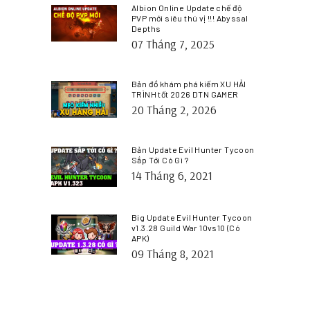
Albion Online Update chế độ
PVP mới siêu thú vị !!! Abyssal
Depths
07 Tháng 7, 2025
Bản đồ khám phá kiếm XU HẢI
TRÌNH tốt 2026 DTN GAMER
20 Tháng 2, 2026
Bản Update Evil Hunter Tycoon
Sắp Tới Có Gì ?
14 Tháng 6, 2021
Big Update Evil Hunter Tycoon
v1.3.28 Guild War 10vs10 (Có
APK)
09 Tháng 8, 2021