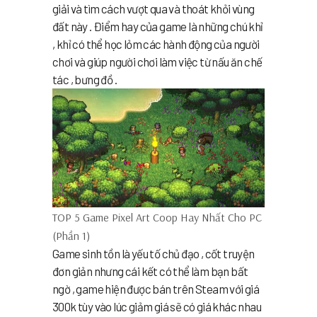
giải và tìm cách vượt qua và thoát khỏi vùng
đất này . Điểm hay của game là những chú khỉ
, khỉ có thể học lỏm các hành động của người
chơi và giúp người chơi làm việc từ nấu ăn chế
tác , bưng đồ .
TOP 5 Game Pixel Art Coop Hay Nhất Cho PC
(Phần 1)
Game sinh tồn là yếu tố chủ đạo , cốt truyện
đơn giản nhưng cái kết có thể làm bạn bất
ngờ , game hiện được bán trên Steam với giá
300k tùy vào lúc giảm giá sẽ có giá khác nhau