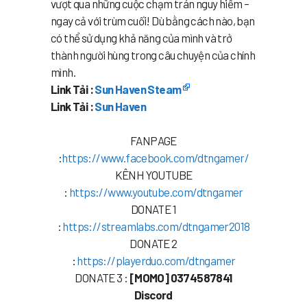
vượt qua những cuộc chạm trán nguy hiểm –
ngay cả với trùm cuối! Dù bằng cách nào, bạn
có thể sử dụng khả năng của mình và trở
thành người hùng trong câu chuyện của chính
mình.
Link Tải :
Sun Haven Steam
Link Tải :
Sun Haven
FANPAGE
:
https://www.facebook.com/dtngamer/
KÊNH YOUTUBE
:
https://www.youtube.com/dtngamer
DONATE 1
:
https://streamlabs.com/dtngamer2018
DONATE 2
:
https://playerduo.com/dtngamer
DONATE 3 :
[MOMO] 0374587841
Discord