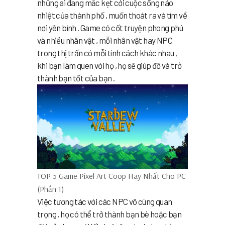
những ai đang mắc kẹt cới cuộc sống náo
nhiệt của thành phố , muốn thoát ra và tìm về
nơi yên bình . Game có cốt truyện phong phú
và nhiều nhân vật , mỗi nhân vật hay NPC
trong thị trấn có mỗi tính cách khác nhau ,
khi bạn làm quen với họ , họ sẽ giúp đỡ và trở
thành bạn tốt của bạn .
TOP 5 Game Pixel Art Coop Hay Nhất Cho PC
(Phần 1)
Việc tương tác với các NPC vô cùng quan
trọng , họ có thể trở thành bạn bè hoặc bạn