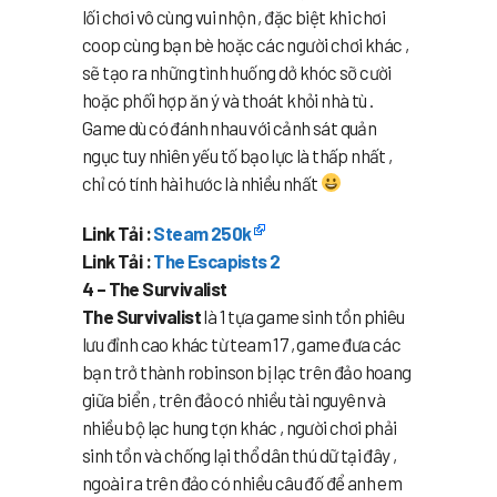
lối chơi vô cùng vui nhộn , đặc biệt khi chơi
coop cùng bạn bè hoặc các người chơi khác ,
sẽ tạo ra những tình huống dở khóc sỡ cười
hoặc phối hợp ăn ý và thoát khỏi nhà tù .
Game dù có đánh nhau với cảnh sát quản
ngục tuy nhiên yếu tố bạo lực là thấp nhất ,
chỉ có tính hài hước là nhiều nhất
Link Tải :
Steam 250k
Link Tải :
The Escapists 2
4 – The Survivalist
The Survivalist
là 1 tựa game sinh tồn phiêu
lưu đỉnh cao khác từ team 17 , game đưa các
bạn trở thành robinson bị lạc trên đảo hoang
giữa biển , trên đảo có nhiều tài nguyên và
nhiều bộ lạc hung tợn khác , người chơi phải
sinh tồn và chống lại thổ dân thú dữ tại đây ,
ngoài ra trên đảo có nhiều câu đố để anh em