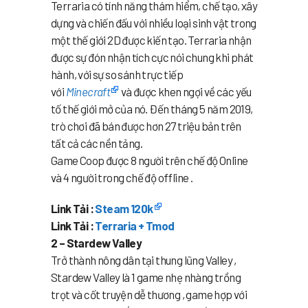
Terraria có tính năng thám hiểm, chế tạo, xây
dựng và chiến đấu với nhiều loại sinh vật trong
một thế giới 2D được kiến tạo. Terraria nhận
được sự đón nhận tích cực nói chung khi phát
hành, với sự so sánh trực tiếp
với
Minecraft
và được khen ngợi về các yếu
tố thế giới mở của nó. Đến tháng 5 năm 2019,
trò chơi đã bán được hơn 27 triệu bản trên
tất cả các nền tảng.
Game Coop được 8 người trên chế độ Online
và 4 người trong chế độ offline .
Link Tải :
Steam 120k
Link Tải :
Terraria + Tmod
2 – Stardew Valley
Trở thành nông dân tại thung lũng Valley ,
Stardew Valley là 1 game nhẹ nhàng trồng
trọt và cốt truyện dễ thương , game hợp với