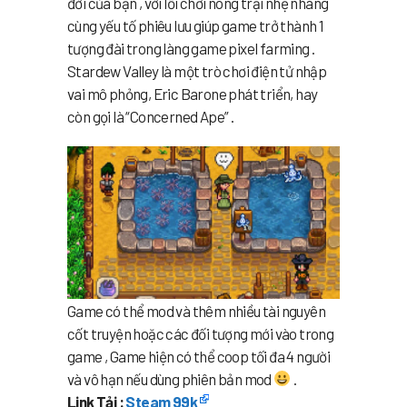
đời của bạn , với lối chơi nông trại nhẹ nhàng
cùng yếu tố phiêu lưu giúp game trở thành 1
tượng đài trong làng game pixel farming .
Stardew Valley là một trò chơi điện tử nhập
vai mô phỏng, Eric Barone phát triển, hay
còn gọi là “Concerned Ape” .
Game có thể mod và thêm nhiều tài nguyên
cốt truyện hoặc các đối tượng mới vào trong
game , Game hiện có thể coop tối đa 4 người
và vô hạn nếu dùng phiên bản mod
.
Link Tải :
Steam 99k