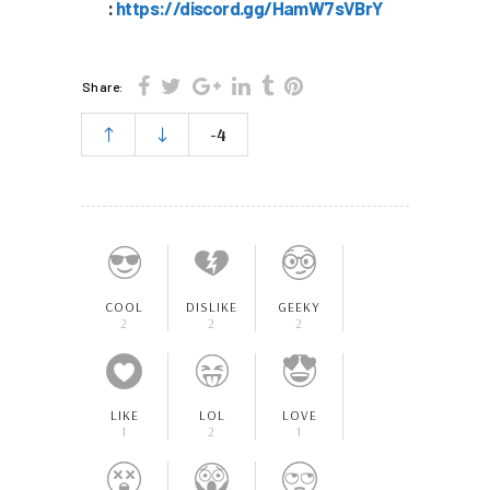
:
https://discord.gg/HamW7sVBrY
Share:
-4
COOL
DISLIKE
GEEKY
2
2
2
LIKE
LOL
LOVE
1
2
1