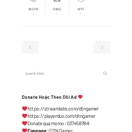
NSFW
OMG
WTF
2
1
1
Donate Hoặc Theo Dõi Ad
https://streamlabs.com/dtngamer
https://playerduo.com/dtngamer
Donate qua momo : 0374587841
Fanpage :
DTN Gamer