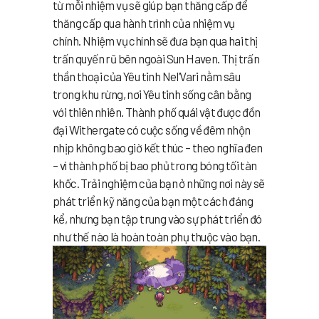
từ mỗi nhiệm vụ sẽ giúp bạn thăng cấp để
thăng cấp qua hành trình của nhiệm vụ
chính. Nhiệm vụ chính sẽ đưa bạn qua hai thị
trấn quyến rũ bên ngoài Sun Haven. Thị trấn
thần thoại của Yêu tinh Nel’Vari nằm sâu
trong khu rừng, nơi Yêu tinh sống cân bằng
với thiên nhiên. Thành phố quái vật được đồn
đại Withergate có cuộc sống về đêm nhộn
nhịp không bao giờ kết thúc – theo nghĩa đen
– vì thành phố bị bao phủ trong bóng tối tàn
khốc. Trải nghiệm của bạn ở những nơi này sẽ
phát triển kỹ năng của bạn một cách đáng
kể, nhưng bạn tập trung vào sự phát triển đó
như thế nào là hoàn toàn phụ thuộc vào bạn.