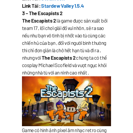
Link Tải :
Stardew Valley 1.5.4
3 – The Escapists 2
The Escapists 2
là game được sản xuất bởi
team 17 , lối chơi giải đố vui nhôn , sẽ ra sao
nếu như bạn vô tình bị nhốt vào tù cùng các
chiến hủ của bạn , đối với người bình thường
thì chỉ đơn giản là chở hết hạn tù và đi ra ,
nhưng với
The Escapists 2
chúng ta có thể
cosplay Michael Scofield và vượt ngục khỏi
những nhà tù với an ninh cao nhất .
Game có hình ảnh pixel âm nhạc retro cùng