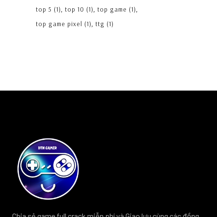
top 5
(1)
top 10
(1)
top game
(1)
top game pixel
(1)
ttg
(1)
Chia sẻ game full crack miễn phí và Giao lưu cùng các đồng