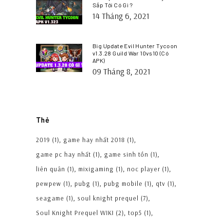
Sắp Tới Có Gì ?
14 Tháng 6, 2021
Big Update Evil Hunter Tycoon
v1.3.28 Guild War 10vs10 (Có
APK)
09 Tháng 8, 2021
Thẻ
2019
(1)
game hay nhất 2018
(1)
game pc hay nhất
(1)
game sinh tồn
(1)
liên quân
(1)
mixigaming
(1)
noc player
(1)
pewpew
(1)
pubg
(1)
pubg mobile
(1)
qtv
(1)
seagame
(1)
soul knight prequel
(7)
Soul Knight Prequel WIKI
(2)
top5
(1)