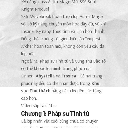
Kỹ năng class Astra Mage Mới SS6 Soul
Knight Prequel
SS6: Wavebreak hoàn thiện lớp Astral Mage
với bộ kỹ năng chuyên môn hóa đầy đủ, vũ khí
Insane, Kỹ năng Thức tỉnh và Linh hồn Thánh.
Đồng thời, chúng tôi giới thiệu lớp Tempest
Archer hoàn toàn mới, không còn yêu cầu đa
lớp nữa.
Ngoài ra, Pháp sư Tinh tú và Cung thủ Bão tố
có thể khoác lên mình trang phục của
Einheri,
Abystella
và
Froxica
. Cả hai trang
phục này đều có thể nhận được trong
Khu
vực Thử thách
bằng cách leo lên các tầng
cao hơn.
Video sắp ra mắt…
Chương 1: Pháp sư Tinh tú
Là lớp nhân vật cuối cùng chưa có chuyên