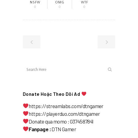
NSFW
OMG
WTF
0
0
0
Donate Hoặc Theo Dõi Ad
https://streamlabs.com/dtngamer
https://playerduo.com/dtngamer
Donate qua momo : 0374587841
Fanpage :
DTN Gamer