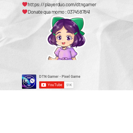
https://playerduo.com/dtngamer
Donate qua momo : 0374587841