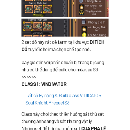
2 set đồ này rất dễ farm tại khu vực
DI TÍCH
CỔ
tùy lối chơi mà chọn chế tạo nhé .
bây giờ đến với phần chuẩn bị trang bị cũng
như có thể dùng để build cho mùa sau S3
>>>>>>
CLASS 1 : VINDIVATOR
Tất cả kỹ năng & Build class VIDICATOR
Soul Knight Prequel S3
Class này chơi theo thiên hướng sát thủ sát
thương ánh sáng và sát thương vật lý
Những set đồ hợp bao gồm set
CUA PHA LÊ