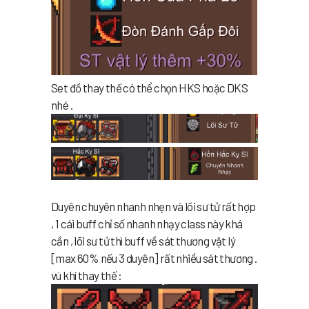
Set đồ thay thế có thể chọn HKS hoặc DKS
nhé .
Duyên chuyên nhanh nhẹn và lõi sư tử rất hợp
, 1 cái buff chỉ số nhanh nhạy class này khá
cần , lõi sư tử thì buff về sát thương vật lý
[max 60% nếu 3 duyên] rất nhiều sát thương .
vú khí thay thế :