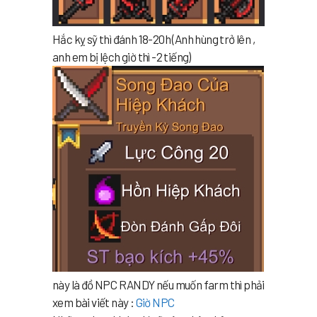
Hắc kỵ sỹ thì đánh 18-20h (Anh hùng trở lên ,
anh em bị lệch giờ thì -2 tiếng)
này là đồ NPC RANDY nếu muốn farm thì phải
xem bài viết này :
Giờ NPC