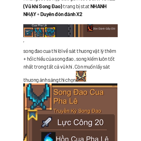
(Vũ khí Song Đao)
trang bị stat
NHANH
NHẠY
+
Duyên đòn đánh X2
‘
song đao cua thì lời về sát thương vật lý thêm
+ hồi chiều của song đao , song kiếm luôn tốt
nhất trong tất cả vũ khí . Còn muốn lấy sát
thương ánh sáng thì chọn