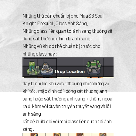
Những thứ cần chuẩn bị cho Mùa S3 Soul
Knight Prequel [Class Ánh Sáng]
Những class liên quan tới ánh sáng thường sẽ
dùng sát thương chính là ánh sáng .
Những vũ khí có thể chuẩn bị trước cho
những class này :
đây là những khu vực rớt cũng như những vũ
khí tốt , mặc định có 1 dòng sát thương anh
sáng hoặc sát thương ánh sáng + thêm, ngoài
ra đi kèm với duyên truyền thuyết vàng và lõi
ánh sáng
rất dễ build đối với mọi class liên quan tới ánh
sáng .