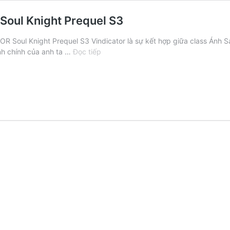
 Soul Knight Prequel S3
OR Soul Knight Prequel S3 Vindicator là sự kết hợp giữa class Ánh S
Tất
ính chính của anh ta …
Đọc tiếp
cả
kỹ
năng
&
Build
class
VIDICATOR
Soul
Knight
Prequel
S3