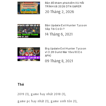
Bản đồ khám phá kiếm XU HẢI
TRÌNH tốt 2026 DTN GAMER
20 Tháng 2, 2026
Bản Update Evil Hunter Tycoon
Sắp Tới Có Gì ?
14 Tháng 6, 2021
Big Update Evil Hunter Tycoon
v1.3.28 Guild War 10vs10 (Có
APK)
09 Tháng 8, 2021
Thẻ
2019
(1)
game hay nhất 2018
(1)
game pc hay nhất
(1)
game sinh tồn
(1)