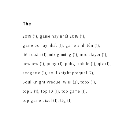
Thẻ
2019
(1)
game hay nhất 2018
(1)
game pc hay nhất
(1)
game sinh tồn
(1)
liên quân
(1)
mixigaming
(1)
noc player
(1)
pewpew
(1)
pubg
(1)
pubg mobile
(1)
qtv
(1)
seagame
(1)
soul knight prequel
(7)
Soul Knight Prequel WIKI
(2)
top5
(1)
top 5
(1)
top 10
(1)
top game
(1)
top game pixel
(1)
ttg
(1)