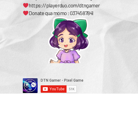
https://playerduo.com/dtngamer
Donate qua momo : 0374587841