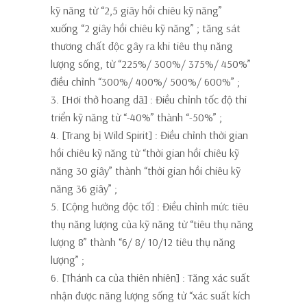
kỹ năng từ “2,5 giây hồi chiêu kỹ năng”
xuống
“2 giây hồi chiêu kỹ năng”
; tăng sát
thương chất độc gây ra khi tiêu thụ năng
lượng sống, từ “225%/ 300%/ 375%/ 450%”
điều chỉnh
“300%/ 400%/ 500%/ 600%”
;
3. [Hơi thở hoang dã]
: Điều chỉnh tốc độ thi
triển kỹ năng từ “-40%” thành
“-50%”
;
4. [Trang bị Wild Spirit]
: Điều chỉnh thời gian
hồi chiêu kỹ năng từ “thời gian hồi chiêu kỹ
năng 30 giây” thành
“thời gian hồi chiêu kỹ
năng 36 giây”
;
5. [Cộng hưởng độc tố]
: Điều chỉnh mức tiêu
thụ năng lượng của kỹ năng từ “tiêu thụ năng
lượng 8” thành
“6/ 8/ 10/12 tiêu thụ năng
lượng”
;
6. [Thánh ca của thiên nhiên]
: Tăng xác suất
nhận được năng lượng sống từ “xác suất kích