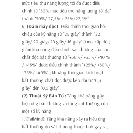
mức tiêu thụ năng lượng tối đa được điều
chỉnh từ “30% mức tiêu thụ năng lượng tối đa”
thành
“30%/ 27,5% / 25%/22,5%”
.
6.
[Đám mây độc]
:
Điều chỉnh thời gian hồi
chiêu của kỹ năng từ “20 giây” thành
“22
giây/ 20 giây/ 18 giây/ 16 giây” ở mọi cấp độ
;
giảm khả năng điều chỉnh sát thương của các
chất độc bất thường từ “+30%/ +35%/ +40 %
/ +45%” được điều chỉnh thành
“+25%/ +30%/
+35%/ +40%”
; khoảng thời gian kích hoạt
bất thường chất độc được kéo dài từ “0,3
giây” đến
“0,5 giây”
.
(2) Thuật Sỹ Bão Tố :
Tăng khả năng gây
hiệu ứng bất thường và tăng sát thương của
một số kỹ năng
1. [Tailwind]:
Tăng khả năng xảy ra hiệu ứng
bất thường do sát thương thuộc tính gây ra,