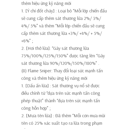
thêm hiệu ứng kỹ năng mới
1. [Ý chí đốt cháy]
:
Loại bỏ “Mỗi lớp chiến đấu
sẽ cung cấp thêm sát thương lửa 2%/ 3%/
4%/ 5%”
và thêm
“Mỗi lớp chiến đấu sẽ cung
cấp thêm sát thương lửa +3%/ +4%/ + 5%/
+6%”
;
2. [Hơi thở lửa]:
“Gây sát thương lửa
75%/100%/125%/150%” được tăng lên
“Gây
sát thương lửa 90%/120%/150%/180%”
.
(8) Flame Sniper: Thay đổi loại sức mạnh tấn
công và thêm hiệu ứng kỹ năng mới
1. [Dấu ấn lửa]
: Sát thương vụ nổ sẽ được
điều chỉnh từ “dựa trên sức mạnh tấn công
phép thuật” thành
“dựa trên sức mạnh tấn
công hỗn hợp”
;
2. [Mưa tên lửa]
: Đã thêm
“Mỗi cơn mưa mũi
tên có 25% xác suất tạo ra lửa trong phạm