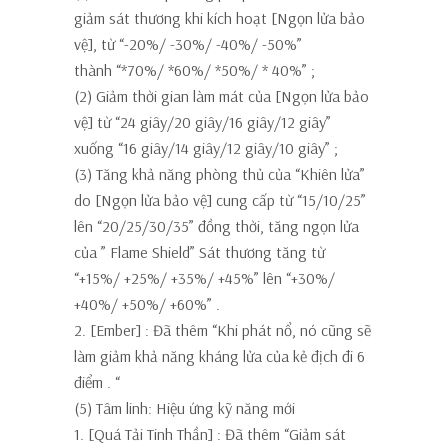
giảm sát thương khi kích hoạt [Ngọn lửa bảo
vệ], từ “-20%/ -30%/ -40%/ -50%”
thành
“*70%/ *60%/ *50%/ * 40%”
;
(2) Giảm thời gian làm mát của [Ngọn lửa bảo
vệ] từ “24 giây/20 giây/16 giây/12 giây”
xuống
“16 giây/14 giây/12 giây/10 giây”
;
(3) Tăng khả năng phòng thủ của “Khiên lửa”
do [Ngọn lửa bảo vệ] cung cấp từ “15/10/25”
lên
“20/25/30/35”
đồng thời, tăng ngọn lửa
của ” Flame Shield” Sát thương tăng từ
“+15%/ +25%/ +35%/ +45%” lên
“+30%/
+40%/ +50%/ +60%”
.
2. [Ember]
: Đã thêm
“Khi phát nổ, nó cũng sẽ
làm giảm khả năng kháng lửa của kẻ địch đi 6
điểm
. “
(5) Tâm linh: Hiệu ứng kỹ năng mới
1. [Quá Tải Tinh Thần]
: Đã thêm
“Giảm sát