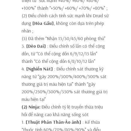
thiện từ “Sức mạnh +40%/ +60%/ +80%/
+100%” thành
“+50%/ +60%/ +70%/ +80%”
;
(2) Điều chỉnh cách tính sức mạnh khi Druid sử
dụng
[
Hóa Gấu]
,
không còn dựa trên phép
nhân
;
(3) Đã thêm
“Nhận 15/30/45/60 phòng thủ”
3.
[Dẻo Dai]
: Điều chỉnh số lần có thể cộng
dồn, từ “Có thể cộng dồn 6/9/12/15 lần”
thành
“Có thể cộng dồn 6/8/10/12 lần”
4.
[Nghiền Nát]
: Điều chỉnh sát thương kỹ
năng từ “gây 200%/300%/400%/500% sát
thương giá trị máu hiện tại” thành
“gây
200%/250%/300%/350% sát thương giá trị
máu hiện tại”
(2) Ninja:
Điều chỉnh tỷ lệ truyền thừa triệu
hồi để nâng cao khả năng sống sót
1.
[Thuật Phân Thân·Ảo ảnh]
: Kế thừa
“thuộc tính 60%/70%/80%/90%” và điều