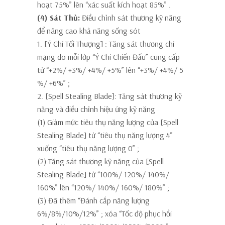
hoạt 75%” lên
“xác suất kích hoạt 85%”
.
(4) Sát Thủ:
Điều chỉnh sát thương kỹ năng
để nâng cao khả năng sống sót
1. [Ý Chí Tối Thượng]
: Tăng sát thương chí
mạng do mỗi lớp “Ý Chí Chiến Đấu” cung cấp
từ “+2%/ +3%/ +4%/ +5%” lên
“+3%/ +4%/ 5
%/ +6%”
;
2. [Spell Stealing Blade]: Tăng sát thương kỹ
năng và điều chỉnh hiệu ứng kỹ năng
(1) Giảm mức tiêu thụ năng lượng của [Spell
Stealing Blade] từ “tiêu thụ năng lượng 4”
xuống
“tiêu thụ năng lượng 0”
;
(2) Tăng sát thương kỹ năng của [Spell
Stealing Blade] từ “100%/ 120%/ 140%/
160%” lên
“120%/ 140%/ 160%/ 180%”
;
(3) Đã thêm
“Đánh cắp năng lượng
6%/8%/10%/12%”
;
xóa “Tốc độ phục hồi