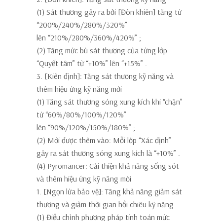
(1) Sát thương gây ra bởi [Đòn khiên] tăng từ
“200%/240%/280%/320%”
lên
“210%/280%/360%/420%”
;
(2) Tăng mức bù sát thương của từng lớp
“Quyết tâm” từ “+10%” lên
“+15%”
.
3. [Kiên định]: Tăng sát thương kỹ năng và
thêm hiệu ứng kỹ năng mới
(1) Tăng sát thương sóng xung kích khi “chặn”
từ “60%/80%/100%/120%”
lên
“90%/120%/150%/180%”
;
(2) Mới được thêm vào:
Mỗi lớp “Xác định”
gây ra sát thương sóng xung kích là “+10%”
.
(4) Pyromancer: Cải thiện khả năng sống sót
và thêm hiệu ứng kỹ năng mới
1. [Ngọn lửa bảo vệ]: Tăng khả năng giảm sát
thương và giảm thời gian hồi chiêu kỹ năng
(1) Điều chỉnh phương pháp tính toán mức