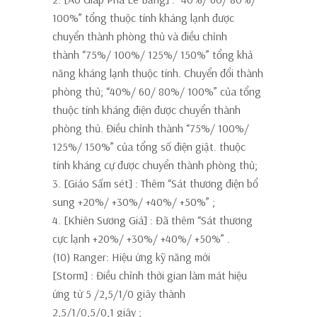
100%” tổng thuộc tính kháng lạnh được
chuyển thành phòng thủ và điều chỉnh
thành
“75%/ 100%/ 125%/ 150%” tổng khả
năng kháng lạnh thuộc tính.
Chuyển đổi thành
phòng thủ; “40%/ 60/ 80%/ 100%” của tổng
thuộc tính kháng điện được chuyển thành
phòng thủ. Điều chỉnh thành
“75%/ 100%/
125%/ 150%” của tổng số điện giật. thuộc
tính kháng cự
được chuyển thành phòng thủ;
3. [Giáo Sấm sét]
: Thêm
“Sát thương điện bổ
sung +20%/ +30%/ +40%/ +50%”
;
4. [Khiên Sương Giá]
: Đã thêm
“Sát thương
cực lạnh +20%/ +30%/ +40%/ +50%”
.
(10) Ranger: Hiệu ứng kỹ năng mới
[Storm]
: Điều chỉnh thời gian làm mát hiệu
ứng từ
5
/2,5/1/0 giây thành
2,5/1/0,5/0,1
giây
;