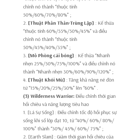
chỉnh nó thành
“thuộc tính
50%/60%/70%/80%”
;
2.
[Thuật Phân Thân·Trùng Lặp]
: Kế thừa
“thuộc tính 60%/55%/50%/45%” và điều
chỉnh nó thành
“thuộc tính
50%/45%/40%/35%”
;
3.
[Mô Phòng cái bóng]
: Kế thừa “Nhanh
nhẹn 25%/50%/75%/100%” và điều chỉnh nó
thành
“Nhanh nhẹn 30%/60%/90%/120%”
;
4.
[Thuật Khói Mù]
: Tăng khả năng né đòn
từ “15%/20%/25%/30%” lên
“60%”
.
(3) Wilderness Warrior:
Điều chỉnh thời gian
hồi chiêu và năng lượng tiêu hao
1. [Lá Sự Sống]
: Điều chỉnh tốc độ hồi phục sự
sống khi số lớp đạt 10, từ “40%/ 60%/ 80%/
100%” thành
“30%/ 45%/ 60%/ 75%”
;
2. [Earth Slam]
: Giảm thời gian hồi chiêu của