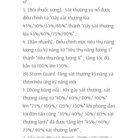
vi”
;
3. [Bôi thuốc súng]
: Sát thương vụ nổ được
điều chỉnh từ “Gây sát thương lửa
45%/50%/55%/60%” thành
“Gây sát thương
lửa 45%/60%/75%/90%”
;
4. [Bắn nhanh]
: Điều chỉnh mức tiêu thụ năng
lượng của kỹ năng từ “tiêu thụ năng lượng 3”
thành
“tiêu thụ năng lượng 4”
; tăng tốc độ
bắn từ 100% lên 130%.
(9) Storm Guard: Tăng sát thương kỹ năng và
thêm hiệu ứng kỹ năng mới
1. [Đóng băng nổ]
: Khi gây sát thương, sát
thương tăng từ “40%/ 60%/ 80%/ 100%”
lên
“75%/ 100%/ 125%/ 150%”
khi phóng đạn
tới đòn tấn công “30%/ 40%/ 50%/ 60% sát
thương lạnh” đã được tăng lên
“45%/ 60%/
75%/ 90% sát thương lạnh”
;
2. [Áo Giáp Pha Lê Băng]
: “40%/ 60/ 80%/