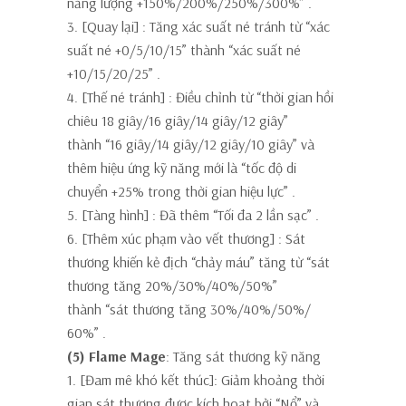
năng lượng +150%/200%/250%/300%”
.
3. [Quay lại]
: Tăng xác suất né tránh từ “xác
suất né +0/5/10/15” thành
“xác suất né
+10/15/20/25”
.
4. [Thế né tránh]
: Điều chỉnh từ “thời gian hồi
chiêu 18 giây/16 giây/14 giây/12 giây”
thành
“16 giây/14 giây/12 giây/10 giây”
và
thêm hiệu ứng kỹ năng mới là
“tốc độ di
chuyển +25% trong thời gian hiệu lực”
.
5. [Tàng hình]
: Đã thêm
“Tối đa 2 lần sạc”
.
6. [Thêm xúc phạm vào vết thương]
: Sát
thương khiến kẻ địch “chảy máu” tăng từ “sát
thương tăng 20%/30%/40%/50%”
thành
“sát thương tăng 30%/40%/50%/
60%”
.
(5) Flame Mage
: Tăng sát thương kỹ năng
1. [Đam mê khó kết thúc]:
Giảm khoảng thời
gian sát thương được kích hoạt bởi “Nổ” và