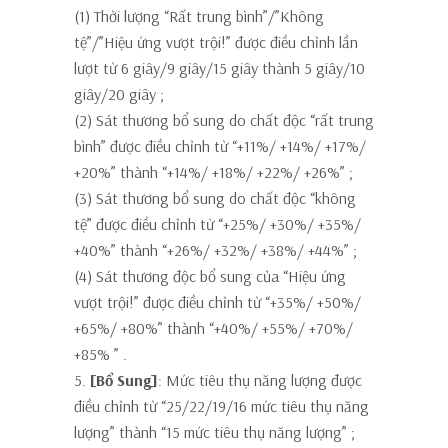
(1) Thời lượng “Rất trung bình”/”Không
tệ”/”Hiệu ứng vượt trội!” được điều chỉnh lần
lượt từ 6 giây/9 giây/15 giây thành
5 giây/10
giây/20 giây
;
(2) Sát thương bổ sung do chất độc “rất trung
bình” được điều chỉnh từ “+11%/ +14%/ +17%/
+20%” thành
“+14%/ +18%/ +22%/ +26%”
;
(3) Sát thương bổ sung do chất độc “không
tệ” được điều chỉnh từ “+25%/ +30%/ +35%/
+40%” thành
“+26%/ +32%/ +38%/ +44%”
;
(4) Sát thương độc bổ sung của “Hiệu ứng
vượt trội!” được điều chỉnh từ “+35%/ +50%/
+65%/ +80%” thành
“+40%/ +55%/ +70%/
+85% ”
.
5.
[Bổ Sung]
:
Mức tiêu thụ năng lượng được
điều chỉnh từ “25/22/19/16 mức tiêu thụ năng
lượng” thành
“15 mức tiêu thụ năng lượng”
;