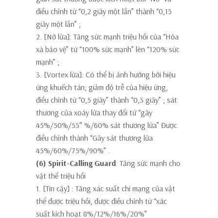
điều chỉnh từ “0,2 giây một lần” thành
“0,15
giây một lần”
;
2. [Nở lửa]:
Tăng sức mạnh triệu hồi của “Hỏa
xà bảo vệ” từ “100% sức mạnh” lên
“120% sức
mạnh”
;
3. [Vortex lửa]:
Có thể bị ảnh hưởng bởi hiệu
ứng khuếch tán; giảm độ trễ của hiệu ứng,
điều chỉnh từ “0,5 giây” thành
“0,3 giây”
; sát
thương của xoáy lửa thay đổi từ “gây
45%/50%/55″ %/60% sát thương lửa” Được
điều chỉnh thành
“Gây sát thương lửa
45%/60%/75%/90%”
.
(6) Spirit-Calling Guard
: Tăng sức mạnh cho
vật thể triệu hồi
1. [Tin cậy]
: Tăng xác suất chí mạng của vật
thể được triệu hồi, được điều chỉnh từ “xác
suất kích hoạt 8%/12%/16%/20%”