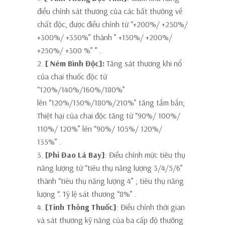
điều chỉnh sát thương của các bất thường về
chất độc, được điều chỉnh từ “+200%/ +250%/
+300%/ +350%” thành
”
+150%/ +200%/
+250%/ +300 %” ”
.
2.
[
Ném Bình Độc]:
Tăng sát thương khi nổ
của chai thuốc độc từ
“120%/140%/160%/180%”
lên
“120%/150%/180%/210%”
tăng tầm bắn;
Thiệt hại của chai độc tăng từ “90%/ 100%/
110%/ 120%” lên
“90%/ 105%/ 120%/
135%”
.
3.
[Phi Đao Lá Bay]
:
Điều chỉnh mức tiêu thụ
năng lượng từ “tiêu thụ năng lượng 3/4/5/6”
thành
“tiêu thụ năng lượng 4”
;
tiêu thụ
năng
lượng “.
Tỷ lệ sát thương “8%”
.
4.
[Tinh Thông Thuốc]
: Điều chỉnh thời gian
và sát thương kỹ năng của ba cấp độ thưởng