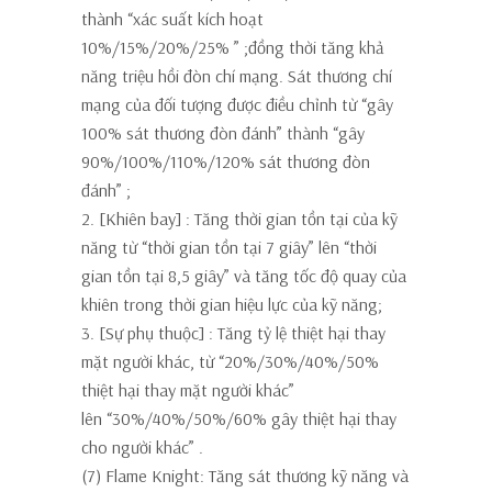
thành
“xác suất kích hoạt
10%/15%/20%/25% ”
;đồng thời tăng khả
năng triệu hồi đòn chí mạng. Sát thương chí
mạng của đối tượng được điều chỉnh từ “gây
100% sát thương đòn đánh” thành
“gây
90%/100%/110%/120% sát thương đòn
đánh”
;
2. [Khiên bay]
: Tăng thời gian tồn tại của kỹ
năng từ “thời gian tồn tại 7 giây” lên
“thời
gian tồn tại 8,5 giây”
và tăng tốc độ quay của
khiên trong thời gian hiệu lực của kỹ năng;
3. [Sự phụ thuộc]
: Tăng tỷ lệ thiệt hại thay
mặt người khác, từ “20%/30%/40%/50%
thiệt hại thay mặt người khác”
lên
“30%/40%/50%/60% gây thiệt hại thay
cho người khác”
.
(7) Flame Knight: Tăng sát thương kỹ năng và