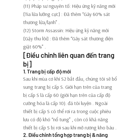
(11) Pháp sư nguyên tố: Hiệu ứng kỹ năng mới
[Tia lửa lưỡng cực]
: Đã thêm
“Gây 60% sát
thương lửa/lạnh”
.
(12) Storm Assassin: Hiệu ứng kỹ năng mới
[Gậy thu lôi]
: Đã thêm
“Gây sát thương điện
giật 60%”
.
[Điều chỉnh liên quan đến trang
bị]
1. Trang bị cấp độ mới
Sau khi mùa cơ khí S2 bắt đầu, chúng tôi
sẽ bổ
sung trang bị cấp S. Giới hạn trên của trang
bị cấp S là cấp 60 (giới hạn trên của cấp độ
cường hóa là cấp 10). đá tôi luyện
. Ngoài
thiết bị cấp S có thể rơi ra trong
cuộc phiêu
lưu
có độ khó
“nổ tung”
,
còn có khả năng
thiết bị cấp S bị rơi sau khi mở rương kho báu
.
2. Điều chỉnh tổng hợp trang bị & năng