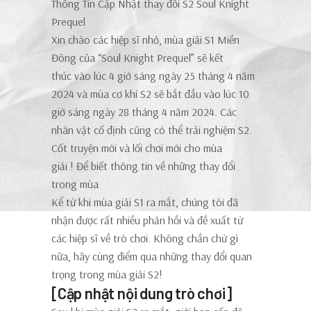
Thông Tin Cập Nhật thay đổi S2 Soul Knight
Prequel
Xin chào các hiệp sĩ nhỏ, mùa giải S1 Miền
Đông của “Soul Knight Prequel” sẽ kết
thúc
vào lúc 4 giờ sáng ngày 25 tháng 4 năm
2024
và mùa cơ khí S2 sẽ
bắt đầu
vào lúc 10
giờ sáng ngày 28 tháng 4 năm 2024.
Các
nhân vật cố định cũng có thể trải nghiệm S2.
Cốt truyện mới và lối chơi mới cho mùa
giải
!
Để biết thông tin về những thay đổi
trong mùa
Kể từ khi mùa giải S1 ra mắt, chúng tôi đã
nhận được rất nhiều phản hồi và đề xuất từ ​​
các hiệp sĩ về trò chơi. Không chần chừ gì
nữa, hãy cùng điểm qua những thay đổi quan
trọng trong mùa giải S2!
[Cập nhật nội dung trò chơi]