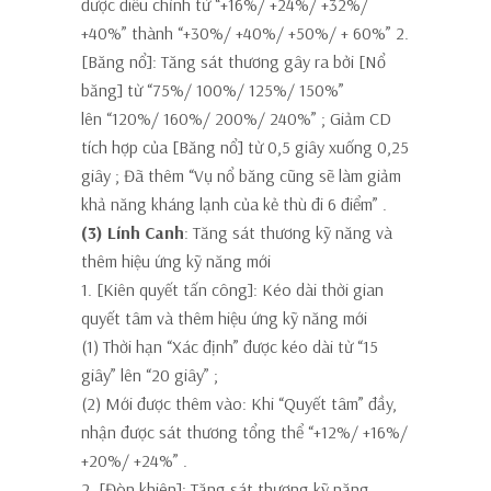
được điều chỉnh từ “+16%/ +24%/ +32%/
+40%” thành
“+30%/ +40%/ +50%/ + 60%”
2.
[Băng nổ]:
Tăng sát thương gây ra bởi [Nổ
băng] từ “75%/ 100%/ 125%/ 150%”
lên
“120%/ 160%/ 200%/ 240%”
; Giảm CD
tích hợp của [Băng nổ] từ 0,5 giây xuống
0,25
giây
; Đã thêm
“Vụ nổ băng cũng sẽ làm giảm
khả năng kháng lạnh của kẻ thù đi 6 điểm”
.
(3) Lính Canh
: Tăng sát thương kỹ năng và
thêm hiệu ứng kỹ năng mới
1. [Kiên quyết tấn công]: Kéo dài thời gian
quyết tâm và thêm hiệu ứng kỹ năng mới
(1) Thời hạn “Xác định” được kéo dài từ “15
giây” lên
“20 giây”
;
(2) Mới được thêm vào:
Khi “Quyết tâm” đầy,
nhận được sát thương tổng thể “+12%/ +16%/
+20%/ +24%”
.
2. [Đòn khiên]: Tăng sát thương kỹ năng