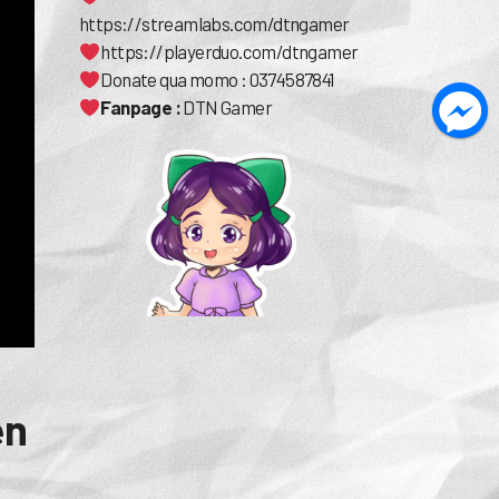
https://streamlabs.com/dtngamer
https://playerduo.com/dtngamer
Donate qua momo : 0374587841
Fanpage :
DTN Gamer
ên