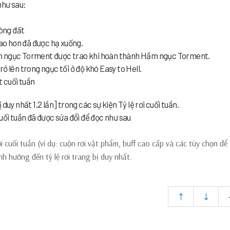
như sau:
lòng đất
ao hơn đã được hạ xuống.
ầm ngục Torment được trao khi hoàn thành Hầm ngục Torment.
ở lên trong ngục tối ở độ khó Easy to Hell.
t cuối tuần
duy nhất 1,2 lần] trong các sự kiện Tỷ lệ rơi cuối tuần.
cuối tuần đã được sửa đổi để đọc như sau
ơi cuối tuần (ví dụ: cuộn rơi vật phẩm, buff cao cấp và các tùy chọn để
nh hưởng đến tỷ lệ rơi trang bị duy nhất.