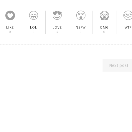
LIKE
LOL
LOVE
NSFW
OMG
WTF
0
0
3
0
0
1
Next post