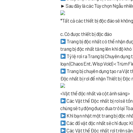
► Sau đây là các Tùy chọn Ngẫu nhiên
*Tất cả các thiết bị độc đáo sẽ không
c. Có được thiết bị độc đáo
Trang bị độc nhất có thể nhận được 
trang bị độc nhất tăng lên khi độ khó 
Tỷ lệ rơi ra Trang bị Chuyên dụng
loạn (Chaos Ent, Wisp Void) < Trùm Fi
Trang bị chuyên dụng tạo ra Vật th
Độc nhất bị rơi để nhận Thiết bị Độc 
<Vật thể độc nhất và cột ánh sáng>
Các Vật thể Độc nhất bị rơi sẽ tồn t
chúng sẽ tự động được đưa trở lại Tòa
Khi bạn nhặt một trang bị độc nhất
Các đồ vật độc nhất sẽ chỉ được K
Các Vật thể Độc nhất rơi trên sân 