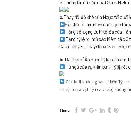
b. Thông tin cơ bản của Chaos Helm 
b. Thay đổi độ khó của Ngục tối dưới 
Độ khó Torment và các ngục tối c
Tăng số lượng Buff tối đa của H
Tăng tỷ lệ rơi mũ bảo hiểm cấp S tr
Cập nhật #4_Thay đổi sự kiện tỷ lệ rớ
► Đã thêm [Áp dụng tỷ lệ rơi trang bị 
Từ ngữ của sự kiện buff Tỷ lệ rớt 
Các buff khác ngoài sự kiện Tỷ lệ r
cơ hội rơi ra vật liệu cao cấp) không ả
Share: