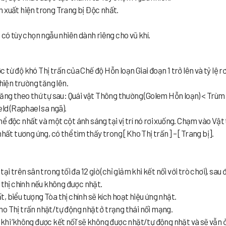
 xuất hiện trong Trang bị Độc nhất.
 có tùy chọn ngẫu nhiên dành riêng cho vũ khí.
từ độ khó Thị trấn của Chế độ Hỗn loạn Giai đoạn 1 trở lên và tỷ lệ rơ
hiện trường tăng lên.
 tăng theo thứ tự sau: Quái vật Thông thường (Golem Hỗn loạn) < Trù
eld (Raphael sa ngã).
ể độc nhất và một cột ánh sáng tại vị trí nó rơi xuống. Chạm vào Vật
nhất tương ứng, có thể tìm thấy trong [Kho Thị trấn] – [Trang bị].
ại trên sân trong tối đa 12 giờ (chỉ giảm khi kết nối với trò chơi), sau 
 thị chính nếu không được nhặt.
, biểu tượng Tòa thị chính sẽ kích hoạt hiệu ứng nhặt.
ho Thị trấn nhặt/tự động nhặt ở trạng thái nối mạng.
khi ‘không được kết nối’ sẽ không được nhặt/tự động nhặt và sẽ vẫn 