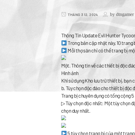
by
dtngamer
THÁNG 3 12, 2024
Thông Tin Update Evil Hunter Tycoon
Trong bản cập nhật này, 10 trang bị
Mỗi thợ săn chỉ có thể trang bị mộ
Một. Thông tin về các thiết bị độc đá
Hình ảnh
Khi sử dụng Kho lưu trữ thiết bị, bạn c
b. Tùy chọn độc đáo cho thiết bị độc 
Trang bị chuyên dụng có tổng cộng 5 tù
▷ Tùy chọn độc nhất: Một tùy chọn đặc
chọn duy nhất.
5 tùy chọn trang bị của một trang