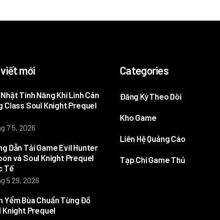
 viết mới
Categories
Nhật Tính Năng Khí Linh Cân
Đăng Ký Theo Dõi
 Class Soul Knight Prequel
Kho Game
g 7 5, 2026
Liên Hệ Quảng Cáo
g Dẫn Tải Game Evil Hunter
on và Soul Knight Prequel
Tạp Chí Game Thủ
c Tế
g 5 29, 2026
h Yểm Bùa Chuẩn Từng Đồ
 Knight Prequel