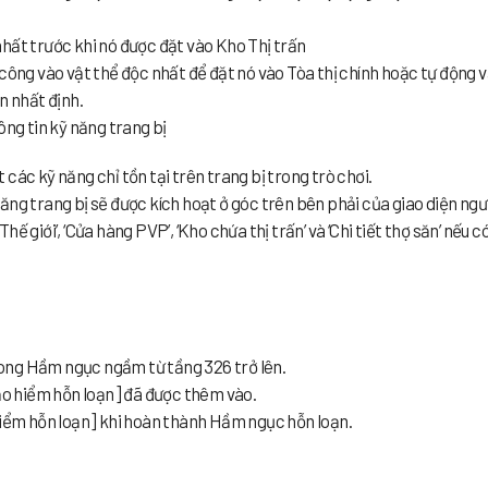
hất trước khi nó được đặt vào Kho Thị trấn
công vào vật thể độc nhất để đặt nó vào Tòa thị chính hoặc tự động 
n nhất định.
g tin kỹ năng trang bị
các kỹ năng chỉ tồn tại trên trang bị trong trò chơi.
ăng trang bị sẽ được kích hoạt ở góc trên bên phải của giao diện ngư
 giới’, ‘Cửa hàng PVP’, ‘Kho chứa thị trấn’ và ‘Chi tiết thợ săn’ nếu c
ong Hầm ngục ngầm từ tầng 326 trở lên.
o hiểm hỗn loạn] đã được thêm vào.
 hiểm hỗn loạn] khi hoàn thành Hầm ngục hỗn loạn.