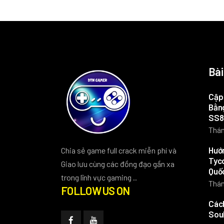
Bài
Cập 
Bằng
SS8
Thán
Hướn
Chia sẻ game full crack miễn phí và
Tyco
Giao lưu cùng các đồng đạo gần xa
Quố
trong lĩnh vực gaming ..
Thán
FOLLOW US ON
Các
Soul