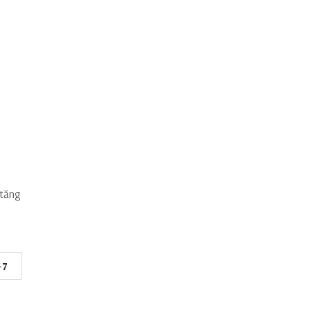
 tăng
-7