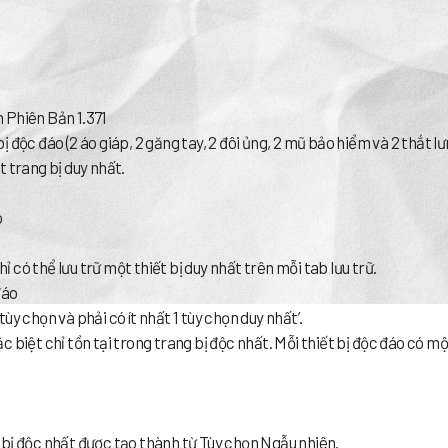
 Phiên Bản 1.371
 độc đáo (2 áo giáp, 2 găng tay, 2 đôi ủng, 2 mũ bảo hiểm và 2 thắt lư
t trang bị duy nhất.
o
hỉ có thể lưu trữ một thiết bị duy nhất trên mỗi tab lưu trữ.
đáo
y chọn và phải có ít nhất 1 tùy chọn duy nhất’.
 biệt chỉ tồn tại trong trang bị độc nhất. Mỗi thiết bị độc đáo có mộ
 bị độc nhất được tạo thành từ Tùy chọn Ngẫu nhiên.