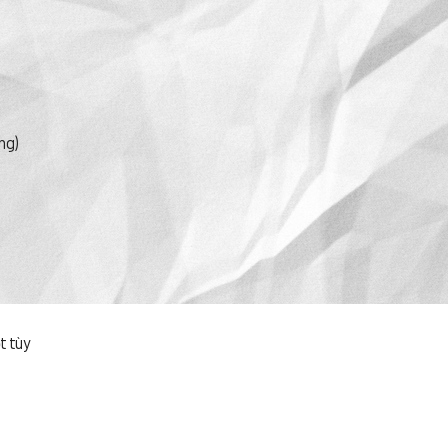
ng)
t tùy