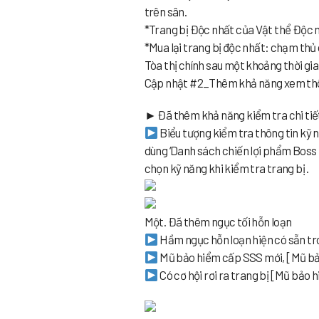
trên sân.
*Trang bị Độc nhất của Vật thể Độc n
*Mua lại trang bị độc nhất: chạm thủ 
Tòa thị chính sau một khoảng thời gia
Cập nhật #2_Thêm khả năng xem thôn
► Đã thêm khả năng kiểm tra chi tiết 
Biểu tượng kiểm tra thông tin kỹ n
dùng ‘Danh sách chiến lợi phẩm Boss Thế
chọn kỹ năng khi kiểm tra trang bị .
Một. Đã thêm ngục tối hỗn loạn
Hầm ngục hỗn loạn hiện có sẵn tr
Mũ bảo hiểm cấp SSS mới, [Mũ bả
Có cơ hội rơi ra trang bị [Mũ bảo