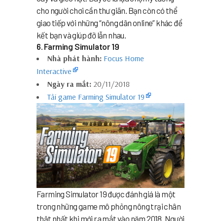
cho người chơi cần thư giãn. Bạn còn có thể
giao tiếp với những “nông dân online” khác để
kết bạn và giúp đỡ lẫn nhau.
6. Farming Simulator 19
Nhà phát hành:
Focus Home
Interactive
Ngày ra mắt:
20/11/2018
Tải game Farming Simulator 19
Farming Simulator 19 được đánh giá là một
trong những game mô phỏng nông trại chân
thật nhất khi mới ra mắt vào năm 2018. Người