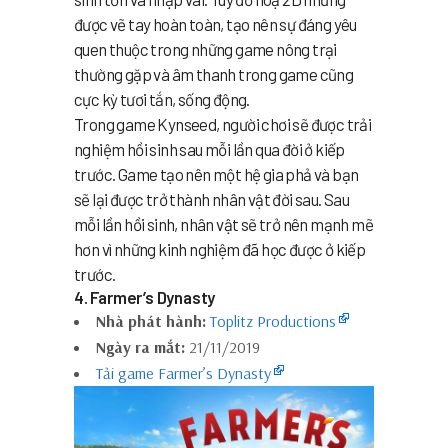
được vẽ tay hoàn toàn, tạo nên sự đáng yêu
quen thuộc trong những game nông trại
thường gặp và âm thanh trong game cũng
cực kỳ tươi tắn, sống động.
Trong game Kynseed, người chơi sẽ được trải
nghiệm hồi sinh sau mỗi lần qua đời ở kiếp
trước. Game tạo nên một hệ gia phả và bạn
sẽ lại được trở thành nhân vật đời sau. Sau
mỗi lần hồi sinh, nhân vật sẽ trở nên mạnh mẽ
hơn vì những kinh nghiệm đã học được ở kiếp
trước.
4. Farmer’s Dynasty
Nhà phát hành:
Toplitz Productions
Ngày ra mắt:
21/11/2019
Tải game Farmer’s Dynasty