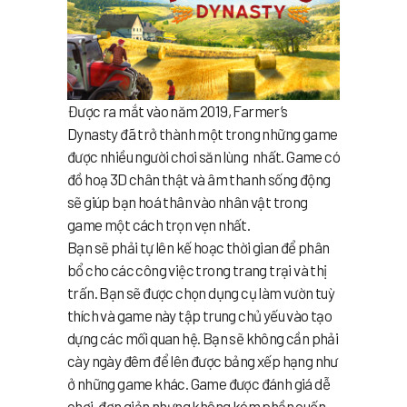
Được ra mắt vào năm 2019, Farmer’s
Dynasty đã trở thành một trong những game
được nhiều người chơi săn lùng nhất. Game có
đồ hoạ 3D chân thật và âm thanh sống động
sẽ giúp bạn hoá thân vào nhân vật trong
game một cách trọn vẹn nhất.
Bạn sẽ phải tự lên kế hoạc thời gian để phân
bổ cho các công việc trong trang trại và thị
trấn. Bạn sẽ được chọn dụng cụ làm vườn tuỳ
thích và game này tập trung chủ yếu vào tạo
dựng các mối quan hệ. Bạn sẽ không cần phải
cày ngày đêm để lên được bảng xếp hạng như
ở những game khác. Game được đánh giá dễ
chơi, đơn giản nhưng không kém phần cuốn