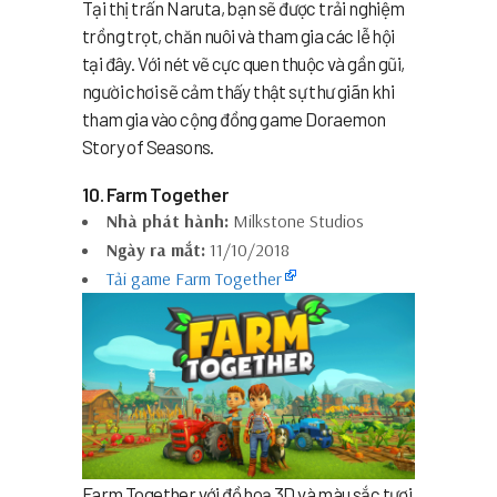
Tại thị trấn Naruta, bạn sẽ được trải nghiệm
trồng trọt, chăn nuôi và tham gia các lễ hội
tại đây. Với nét vẽ cực quen thuộc và gần gũi,
người chơi sẽ cảm thấy thật sự thư giãn khi
tham gia vào cộng đồng game Doraemon
Story of Seasons.
10. Farm Together
Nhà phát hành:
Milkstone Studios
Ngày ra mắt:
11/10/2018
Tải game Farm Together
Farm Together với đồ hoạ 3D và màu sắc tươi