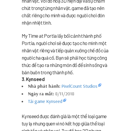
nhân vật. Với đồ hoạ 3D hiện đại và sự chăm
chút trong từng nhân vật, game đã tạo nên
chất riêng cho mình và được người chơi đón
nhận nhiệt tình.
My Time at Portia lấy bối cảnh thành phố
Portia, người chơi sẽ được tạo cho mình một
nhân vật riêng và tiếp quản xưởng chế đồ của
người cha quá cố. Bạn sẽ phải học từng công
thức để tạo ra những món đồ để sinh sống và
bán buôn trong thành phố.
3. Kynseed
Nhà phát hành:
PixelCount Studios
Ngày ra mắt:
8/11/2018
Tải game Kynseed
Kynseed được đánh giá là một thể loại game
tuy lạ nhưng quen vì nó kết hợp giữa thể loại
sinh tồn và nhập vai. Tuy đồ hoạ 2D nhưng