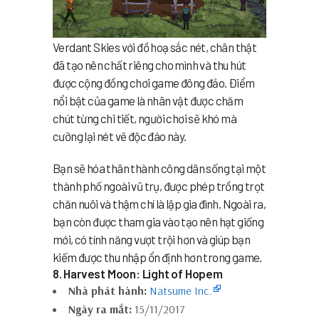
Verdant Skies với đồ hoạ sắc nét, chân thật
đã tạo nên chất riêng cho mình và thu hút
được cộng đồng chơi game đông đảo. Điểm
nổi bật của game là nhân vật được chăm
chút từng chi tiết, người chơi sẽ khó mà
cưỡng lại nét vẽ độc đáo này.
Bạn sẽ hóa thân thành công dân sống tại một
thành phố ngoài vũ trụ, được phép trồng trọt
chăn nuôi và thậm chí là lập gia đình. Ngoài ra,
bạn còn được tham gia vào tạo nên hạt giống
mới, có tính năng vượt trội hơn và giúp bạn
kiếm được thu nhập ổn định hơn trong game.
8. Harvest Moon: Light of Hopem
Nhà phát hành:
Natsume Inc.
Ngày ra mắt:
15/11/2017