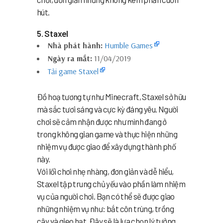
hút.
5. Staxel
Nhà phát hành:
Humble Games
Ngày ra mắt:
11/04/2019
Tải game Staxel
Đồ hoạ tương tự như Minecraft, Staxel sở hữu
mà sắc tươi sáng và cực kỳ đáng yêu. Người
chơi sẽ cảm nhận được như mình đang ở
trong không gian game và thực hiện những
nhiệm vụ được giao để xây dựng thành phố
này.
Với lối chơi nhẹ nhàng, đơn giản và dễ hiểu,
Staxel tập trung chủ yếu vào phần làm nhiệm
vụ của người chơi. Bạn có thể sẽ được giao
những nhiệm vụ như: bắt côn trùng, trồng
cây và gieo hạt. Đây sẽ là lựa chọn lý tưởng