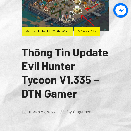
EVIL HUNTER TYCOON WIKI
GAMEZONE
Thông Tin Update
Evil Hunter
Tycoon V1.335 –
DTN Gamer
by
dtngamer
THÁNG 2 7, 2022