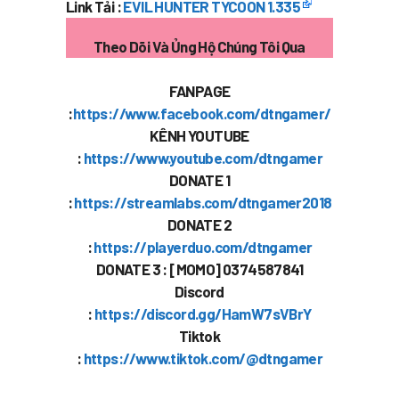
Link Tải :
EVIL HUNTER TYCOON 1.335
Theo Dõi Và Ủng Hộ Chúng Tôi Qua
FANPAGE
:
https://www.facebook.com/dtngamer/
KÊNH YOUTUBE
:
https://www.youtube.com/dtngamer
DONATE 1
:
https://streamlabs.com/dtngamer2018
DONATE 2
:
https://playerduo.com/dtngamer
DONATE 3 : [MOMO] 0374587841
Discord
:
https://discord.gg/HamW7sVBrY
Tiktok
:
https://www.tiktok.com/@dtngamer