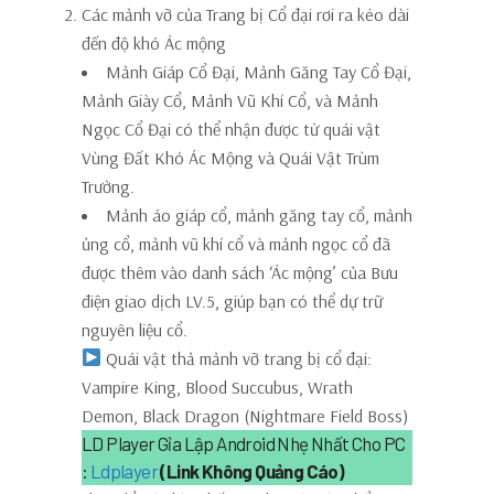
Các mảnh vỡ của Trang bị Cổ đại rơi ra kéo dài
đến độ khó Ác mộng
Mảnh Giáp Cổ Đại, Mảnh Găng Tay Cổ Đại,
Mảnh Giày Cổ, Mảnh Vũ Khí Cổ, và Mảnh
Ngọc Cổ Đại có thể nhận được từ quái vật
Vùng Đất Khó Ác Mộng và Quái Vật Trùm
Trường.
Mảnh áo giáp cổ, mảnh găng tay cổ, mảnh
ủng cổ, mảnh vũ khí cổ và mảnh ngọc cổ đã
được thêm vào danh sách ‘Ác mộng’ của Bưu
điện giao dịch LV.5, giúp bạn có thể dự trữ
nguyên liệu cổ.
Quái vật thả mảnh vỡ trang bị cổ đại:
Vampire King, Blood Succubus, Wrath
Demon, Black Dragon (Nightmare Field Boss)
LD Player Gỉa Lập Android Nhẹ Nhất Cho PC
:
Ldplayer
(Link Không Quảng Cáo)