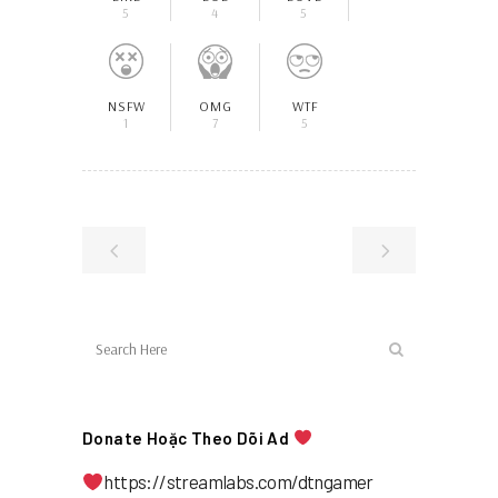
5
4
5
NSFW
OMG
WTF
1
7
5
Donate Hoặc Theo Dõi Ad
https://streamlabs.com/dtngamer