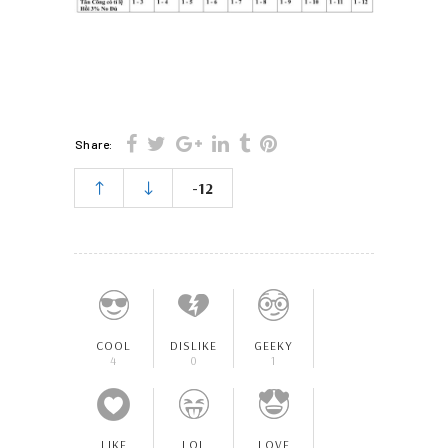
Share:
-12
COOL
DISLIKE
GEEKY
4
0
1
LIKE
LOL
LOVE