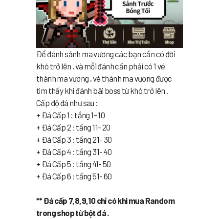
Để đánh sảnh ma vương các bạn cần có đời
khó trở lên , và mỗi đánh cần phải có 1 vé
thành ma vương , vé thành ma vương được
tìm thấy khi đánh bãi boss từ khó trở lên .
Cấp độ đá như sau :
+ Đá Cấp 1 : tầng 1- 10
+ Đá Cấp 2 : tầng 11- 20
+ Đá Cấp 3 : tầng 21- 30
+ Đá Cấp 4 : tầng 31- 40
+ Đá Cấp 5 : tầng 41- 50
+ Đá Cấp 6 : tầng 51- 60
** Đá cấp 7,8,9,10 chỉ có khi mua Random
trong shop từ bột đá .