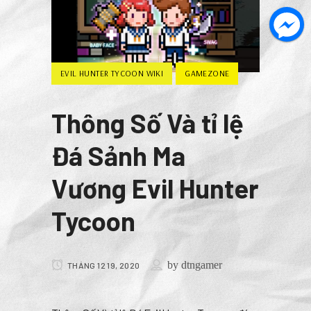
EVIL HUNTER TYCOON WIKI
GAMEZONE
Thông Số Và tỉ lệ
Đá Sảnh Ma
Vương Evil Hunter
Tycoon
by
dtngamer
THÁNG 12 19, 2020