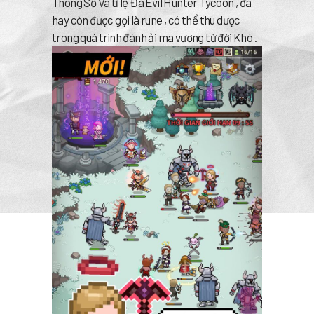
Thông Số Và tỉ lệ Đá Evil Hunter Tycoon , đá
hay còn được gọi là rune , có thể thu dược
trong quá trình đánh ải ma vương từ đời Khó .