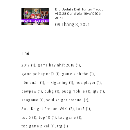
Big Update Evil Hunter Tycoon
v1.3.28 Guild War 10vs10 (Có
APK)
09 Tháng 8, 2021
Thẻ
2019
(1)
game hay nhất 2018
(1)
game pc hay nhất
(1)
game sinh tồn
(1)
liên quân
(1)
mixigaming
(1)
noc player
(1)
pewpew
(1)
pubg
(1)
pubg mobile
(1)
qtv
(1)
seagame
(1)
soul knight prequel
(7)
Soul Knight Prequel WIKI
(2)
top5
(1)
top 5
(1)
top 10
(1)
top game
(1)
top game pixel
(1)
ttg
(1)