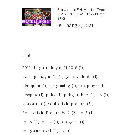
Big Update Evil Hunter Tycoon
v1.3.28 Guild War 10vs10 (Có
APK)
09 Tháng 8, 2021
Thẻ
2019
(1)
game hay nhất 2018
(1)
game pc hay nhất
(1)
game sinh tồn
(1)
liên quân
(1)
mixigaming
(1)
noc player
(1)
pewpew
(1)
pubg
(1)
pubg mobile
(1)
qtv
(1)
seagame
(1)
soul knight prequel
(7)
Soul Knight Prequel WIKI
(2)
top5
(1)
top 5
(1)
top 10
(1)
top game
(1)
top game pixel
(1)
ttg
(1)