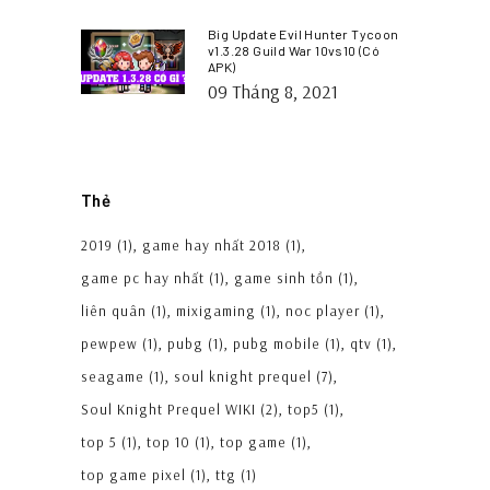
Big Update Evil Hunter Tycoon
v1.3.28 Guild War 10vs10 (Có
APK)
09 Tháng 8, 2021
Thẻ
2019
(1)
game hay nhất 2018
(1)
game pc hay nhất
(1)
game sinh tồn
(1)
liên quân
(1)
mixigaming
(1)
noc player
(1)
pewpew
(1)
pubg
(1)
pubg mobile
(1)
qtv
(1)
seagame
(1)
soul knight prequel
(7)
Soul Knight Prequel WIKI
(2)
top5
(1)
top 5
(1)
top 10
(1)
top game
(1)
top game pixel
(1)
ttg
(1)