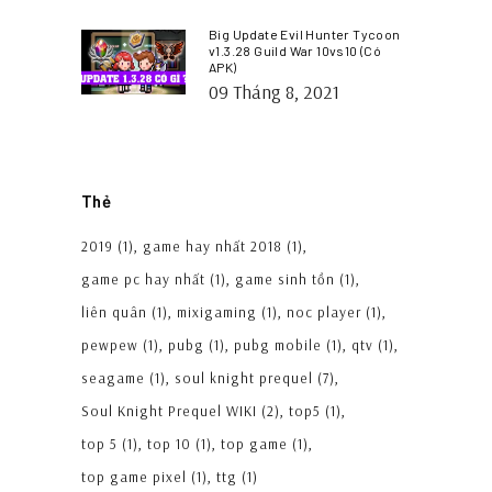
Big Update Evil Hunter Tycoon
v1.3.28 Guild War 10vs10 (Có
APK)
09 Tháng 8, 2021
Thẻ
2019
(1)
game hay nhất 2018
(1)
game pc hay nhất
(1)
game sinh tồn
(1)
liên quân
(1)
mixigaming
(1)
noc player
(1)
pewpew
(1)
pubg
(1)
pubg mobile
(1)
qtv
(1)
seagame
(1)
soul knight prequel
(7)
Soul Knight Prequel WIKI
(2)
top5
(1)
top 5
(1)
top 10
(1)
top game
(1)
top game pixel
(1)
ttg
(1)