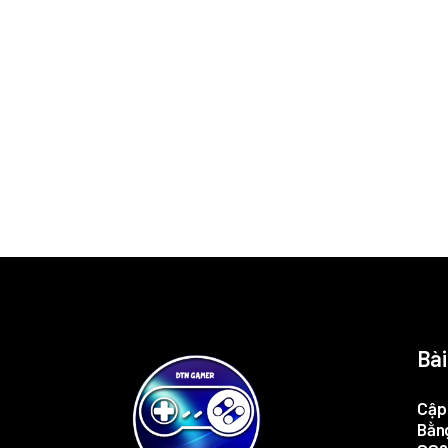
Bài
Cập 
Bằng