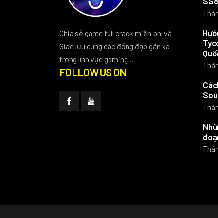
SS8
Thán
Hướn
Chia sẻ game full crack miễn phí và
Tyco
Giao lưu cùng các đồng đạo gần xa
Quố
trong lĩnh vực gaming ..
Thán
FOLLOW US ON
Các
Soul
Thán
Nhữn
đoạn
Thán