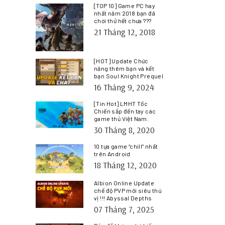
[TOP 10] Game PC hay
nhất năm 2018 bạn đã
chơi thử hết chưa ???
21 Tháng 12, 2018
[HOT] Update Chức
năng thêm bạn và kết
bạn Soul Knight Prequel
16 Tháng 9, 2024
[Tin Hot] LMHT Tốc
Chiến sắp đến tay các
game thủ Việt Nam.
30 Tháng 8, 2020
10 tựa game “chill” nhất
trên Android
18 Tháng 12, 2020
Albion Online Update
chế độ PVP mới siêu thú
vị !!! Abyssal Depths
07 Tháng 7, 2025