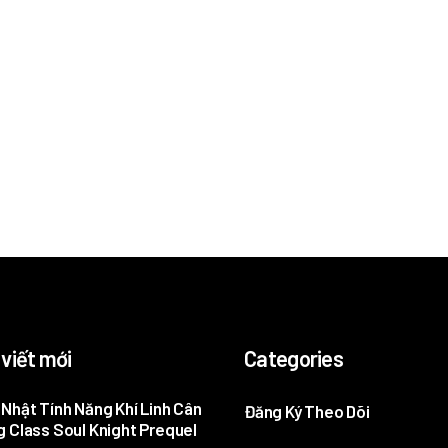
 viết mới
Categories
Nhật Tính Năng Khí Linh Cân
Đăng Ký Theo Dõi
 Class Soul Knight Prequel