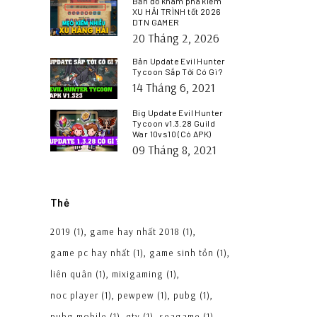
Bản đồ khám phá kiếm
XU HẢI TRÌNH tốt 2026
DTN GAMER
20 Tháng 2, 2026
Bản Update Evil Hunter
Tycoon Sắp Tới Có Gì ?
14 Tháng 6, 2021
Big Update Evil Hunter
Tycoon v1.3.28 Guild
War 10vs10 (Có APK)
09 Tháng 8, 2021
Thẻ
2019
(1)
game hay nhất 2018
(1)
game pc hay nhất
(1)
game sinh tồn
(1)
liên quân
(1)
mixigaming
(1)
noc player
(1)
pewpew
(1)
pubg
(1)
pubg mobile
(1)
qtv
(1)
seagame
(1)