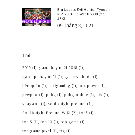
Big Update Evil Hunter Tycoon
v1.3.28 Guild War 10vs10 (Có
APK)
09 Tháng 8, 2021
Thẻ
2019
(1)
game hay nhất 2018
(1)
game pc hay nhất
(1)
game sinh tồn
(1)
liên quân
(1)
mixigaming
(1)
noc player
(1)
pewpew
(1)
pubg
(1)
pubg mobile
(1)
qtv
(1)
seagame
(1)
soul knight prequel
(7)
Soul Knight Prequel WIKI
(2)
top5
(1)
top 5
(1)
top 10
(1)
top game
(1)
top game pixel
(1)
ttg
(1)