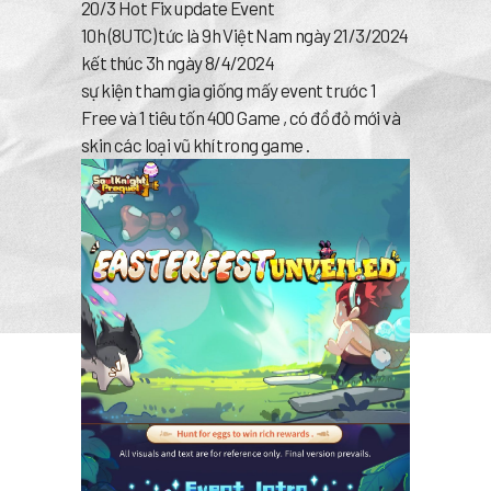
20/3 Hot Fix update Event
10h (8UTC) tức là 9h Việt Nam ngày 21/3/2024
kết thúc 3h ngày 8/4/2024
sự kiện tham gia giống mấy event trước 1
Free và 1 tiêu tốn 400 Game , có đồ đỏ mới và
skin các loại vũ khí trong game .