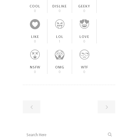
COOL
DISLIKE
GEEKY
0
0
0
LIKE
LOL
LOVE
0
1
0
NSFW
OMG
WTF
0
0
0