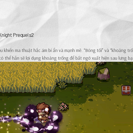
Knight Prequel s2
điều khiển ma thuật hắc ám bí ẩn và mạnh mẽ. “Bóng tối” và “khoảng tr
có thể hắn sẽ lợi dụng khoảng trống để bất ngờ xuất hiện sau lưng bạ