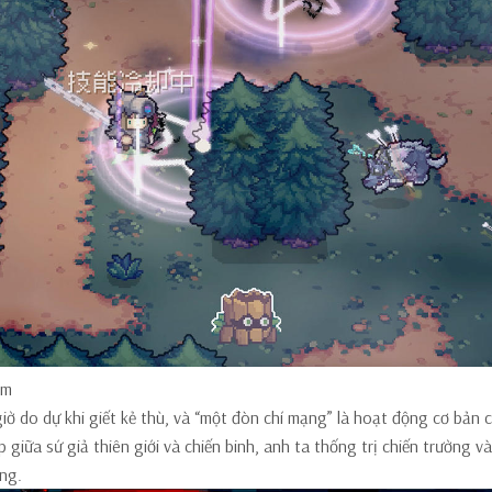
êm
ờ do dự khi giết kẻ thù, và “một đòn chí mạng” là hoạt động cơ bản 
p giữa sứ giả thiên giới và chiến binh, anh ta thống trị chiến trường v
ng.