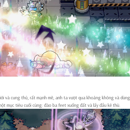
giới và cung thủ, rất mạnh mẽ, anh ta vượt qua khoảng không và dùng
 một mục tiêu cuối cùng: đào ba feet xuống đất và lấy đầu kẻ thù.