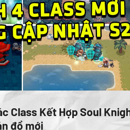
ác Class Kết Hợp Soul Knig
ản đồ mới