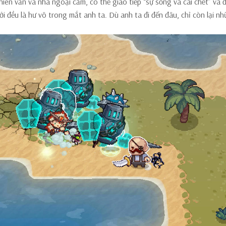
ên văn và nhà ngoại cảm, có thể giao tiếp “sự sống và cái chết” và đ
iới đều là hư vô trong mắt anh ta. Dù anh ta đi đến đâu, chỉ còn lại n