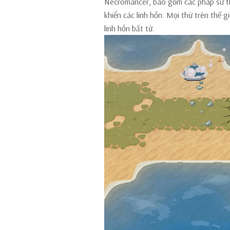
Necromancer, bao gồm các pháp sư thi
khiển các linh hồn. Mọi thứ trên thế g
linh hồn bất tử.