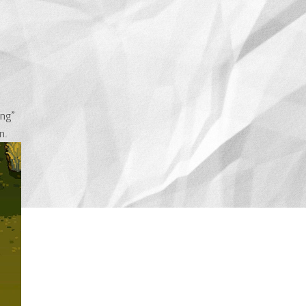
ống”
n.