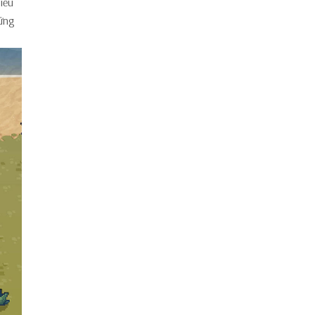
iều
hững