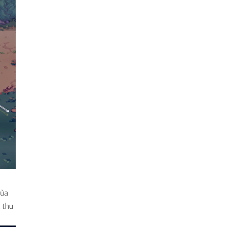
của
à thu