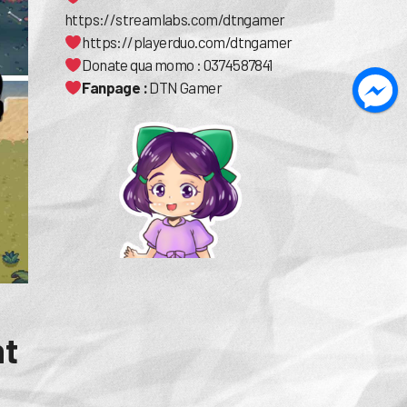
https://streamlabs.com/dtngamer
https://playerduo.com/dtngamer
Donate qua momo : 0374587841
Fanpage :
DTN Gamer
ht