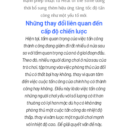
mạnh phép thuật từ Heat of the Strife đồng
thời bổ sung thêm hiệu ứng tăng tốc độ tấn
công như một yếu tố mới.
Những thay đổi liên quan đến
cấp độ chiến lược
Hiện tại, tầm quan trọng của việc tấn công
thành công đang giảm đi rất nhiều ở nửa sau
so với tầm quan trọng của nó ở giai đoạn đầu.
Theo đó, nhiều người dùng chơi ở nửa sau của
trò chơi, tập trung vào việc phòng thủ của đối
thủ có thất bại hay không, thay vì quan tâm
đến việc cuộc tấn công của chính họ có thành
công hay không. Điều này là do việc tấn công
những người chơi yếu với số lượng cờ ít hơn
thường có lợi hơn mặc dù họ có khả năng
phòng thủ một cuộc tấn công do nhiệt độ
thấp, thay vì xâm lược một người chơi mạnh
với nhiệt độ cao. Để giải quyết vấn đề này,