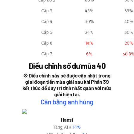
Cấp 3
45%
35%
Cấp 4
30%
40%
Cấp 5
24%
30%
Cấp 6
14%
20%
Cấp 7
6%
số 8
Điều chỉnh số dư mùa 40
※ Điều chỉnh này sẽ được cập nhật trong
giai đoạn tiền mùa giải sau khi Phần 39
kết thúc để duy trì tính nhất quán với mùa
giải hiện tại.
Cân bằng anh hùng
Hansi
Tăng ATK
14%