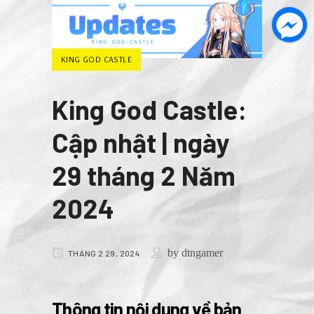
KING GOD CASTLE
King God Castle:
Cập nhật | ngày
29 tháng 2 Năm
2024
by
dtngamer
THÁNG 2 29, 2024
Thông tin nội dung về bản