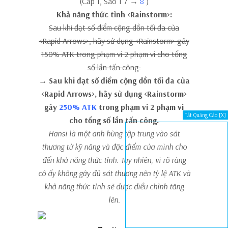
(Cấp 1, Sao 1 7 →
8
)
Khả năng thức tỉnh <Rainstorm>:
Sau khi đạt số điểm cộng dồn tối đa của
<Rapid Arrows>, hãy sử dụng <Rainstorm> gây
150% ATK trong phạm vi 2 phạm vi cho tổng
số lần tấn công.
→ Sau khi đạt số điểm cộng dồn tối đa của
<Rapid Arrows>, hãy sử dụng <Rainstorm>
gây
250% ATK
trong phạm vi 2 phạm vi
Tắt Quảng Cáo [X]
cho tổng số lần tấn công.
Hansi là một anh hùng tập trung vào sát
thương từ kỹ năng và đặc điểm của mình cho
đến khả năng thức tỉnh. Tuy nhiên, vì rõ ràng
cô ấy không gây đủ sát thương nên tỷ lệ ATK và
khả năng thức tỉnh sẽ được điều chỉnh tăng
lên.