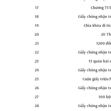
17
Chương 75 b
18
Giấy chứng nhận t
19
Chìa khóa di tí
20
20 Th
21
1200 đồ
22
Giấy chứng nhận t
23
15 quân bài 
24
Giấy chứng nhận t
25
Cuộn giấy triệu 
26
Giấy chứng nhận t
27
100 bột
28
Giấy chứng nhận t