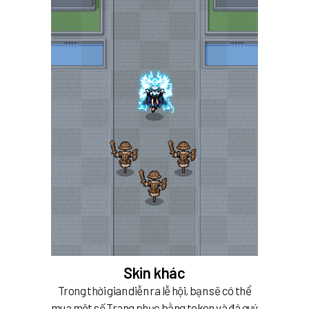
Skin khác
Trong thời gian diễn ra lễ hội, bạn sẽ có thể
mua một số Trang phục bằng token và đá quý