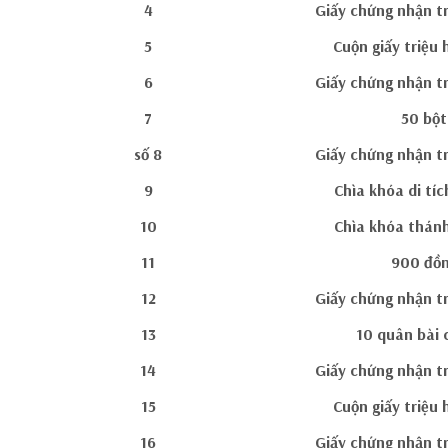
4
Giấy chứng nhận t
5
Cuộn giấy triệu 
6
Giấy chứng nhận t
7
50 bột
số 8
Giấy chứng nhận t
9
Chìa khóa di tí
10
Chìa khóa thánh
11
900 đồn
12
Giấy chứng nhận t
13
10 quân bài 
14
Giấy chứng nhận t
15
Cuộn giấy triệu 
16
Giấy chứng nhận t