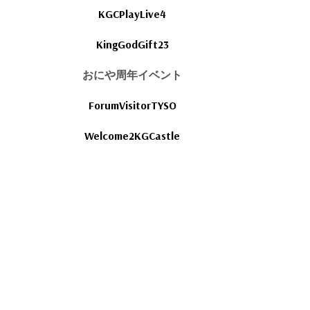
KGCPlayLive4
KingGodGift23
おにや周年イベント
ForumVisitorTYSO
Welcome2KGCastle