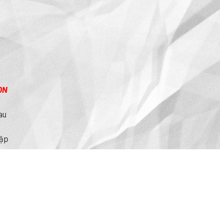
ỌN
au
hập