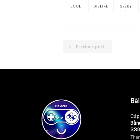
COOL
DISLIKE
GEEKY
9
6
3
Previous post
Bài
Cập 
Bằng
SS8
Thán