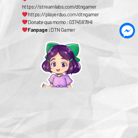
https://streamlabs.com/dtngamer
https://playerduo.com/dtngamer
Donate qua momo : 0374587841
Fanpage :
DTN Gamer