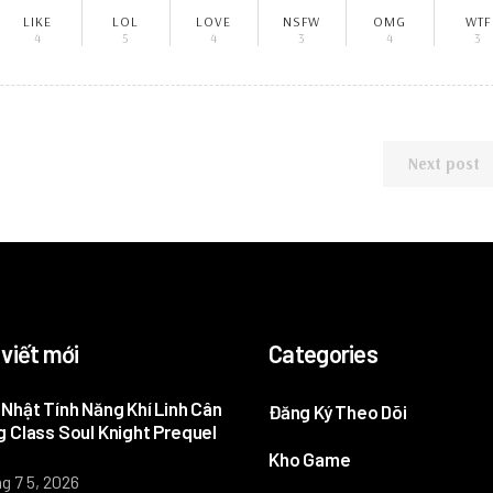
LIKE
LOL
LOVE
NSFW
OMG
WTF
4
5
4
3
4
3
Next post
 viết mới
Categories
Nhật Tính Năng Khí Linh Cân
Đăng Ký Theo Dõi
 Class Soul Knight Prequel
Kho Game
g 7 5, 2026