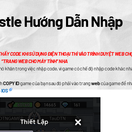
stle Hướng Dẫn Nhập
THẤY CODE KHI SỬ DỤNG ĐIỆN THOẠI THÌ VÀO TRÌNH DUYỆT WEB CH
“TRANG WEB CHO MÁY TÍNH” NHA
ó khăn trong việc nhập code, vì game có chế độ nhập code khác nh
ch
COPY ID
game của bạn sau đó phải vào trang
web
của game để n
 IOS