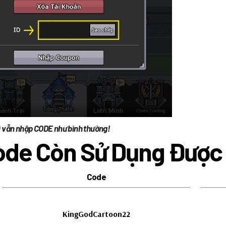
ì vẫn nhập CODE như bình thường!
ode Còn Sử Dụng Được
Code
KingGodCartoon22