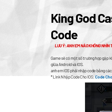
King God Ca
Code
LƯU Ý: ANH EM NÀO KHÔNG NHÌN 
Game sẽ có một số trường hợp gặp kh
giữa Android và IOS.
anh em IOS phải nhập code bằng cá
* Link Nhập Code Cho IOS:
Code Cho