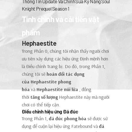
Thông Tin Update Và Chỉnh Sửa Kỹ Năng Soul
Knight Prequel Season 1
Tinh chỉnh và cải tiến vật
phẩm
Hephaestite
Trong Phần 0, chúng tôi nhận thấy người chơi
ưu tiên xây dựng các hiệu ứng Định mệnh hơn
là Điều chỉnh Trang bị. Do đó, trong Phần 1,
chúng tôi sẽ
hoán đổi tác dụng
của
Hephaestite phong
hóa
và
Hephaestite núi lửa
, đồng
thời
tăng số lượng
Hephaestite này mà người
chơi có thể tiếp cận.
Điều chỉnh hiệu ứng Đá đúc
Trong Phần 1,
đá đúc
phong hóa
sẽ được sử
dụng để cuộn lại hiệu ứng Fatebound và
đá