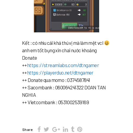
Kết : có nhìu cái khá thú vị mà làm mệt vcl
anh em tốt bụng xin chai nước khoáng
Donate
++
https://streamlabs.com/dtngamer
++
https://playerduo.net/dtngamer
++ Donate qua momo : 0374587841
++ Sacombank : 060064241322 DOAN TAN
NGHIA
++ Vietcombank : 0531002539169
Share: