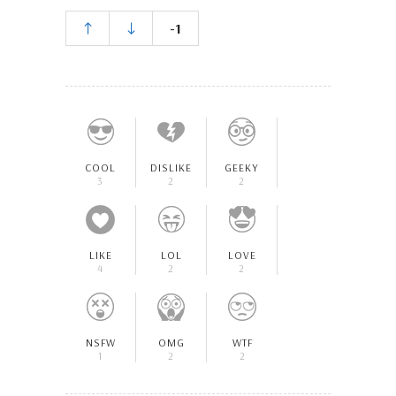
-1
COOL
DISLIKE
GEEKY
3
2
2
LIKE
LOL
LOVE
4
2
2
NSFW
OMG
WTF
1
2
2