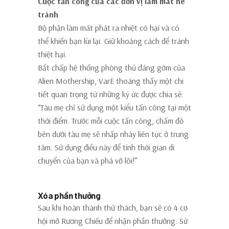
Cuộc tấn công của các đơn vị làm mát né
tránh
Bộ phận làm mát phát ra nhiệt có hại và có
thể khiến bạn lùi lại. Giữ khoảng cách để tránh
thiệt hại.
Bất chấp hệ thống phòng thủ đáng gờm của
Alien Mothership, VarE thoáng thấy một chi
tiết quan trọng từ những ký ức được chia sẻ:
“Tàu mẹ chỉ sử dụng một kiểu tấn công tại một
thời điểm. Trước mỗi cuộc tấn công, chấm đỏ
bên dưới tàu mẹ sẽ nhấp nháy liên tục ở trung
tâm. Sử dụng điều này để tính thời gian di
chuyển của bạn và phá vỡ lõi!”
Phần thưởng
Xóa phần thưởng
Sau khi hoàn thành thử thách, bạn sẽ có 4 cơ
hội mở Rương Chiếu để nhận phần thưởng. Sử