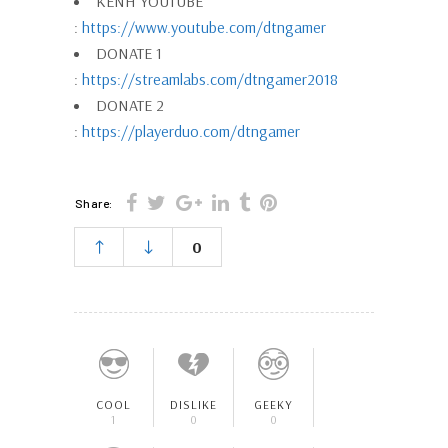
KÊNH YOUTUBE
:
https://www.youtube.com/dtngamer
DONATE 1
:
https://streamlabs.com/dtngamer2018
DONATE 2
:
https://playerduo.com/dtngamer
Share:
0
COOL
DISLIKE
GEEKY
1
0
0