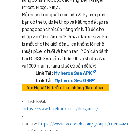
Priest, Mage, Ninja.
Mỗi người trong số họ có hơn 20 kỹ năng mà
bạn có thể tự do kết hợp và kết hợp để tạo ra
phong cách chơi của riêng mình. Từ đồ chơi
nhập vai đơn giản như kiếm, vũ khí, siêu vũ khí
lạ mắt cho thế giới, đến … cá khổng lồ nghệ
thuật pixel, chuối và bánh rán !? Chỉ cần đánh
bại BOSSES và tất cả hơn 100 vũ khí độc đáo
và 1000 mảnh trang bị sẽ có sẵn để lấy!
Link Tải :
My heros Sea APK
Link Tải :
My heros Sea OBB
Liên Hệ AD khi cần theo những địa chỉ sau :
FANPAGE
:
https://www.facebook.com/dtngamer/
GROUP:
https://www.facebook.com/groups/DTNGAME