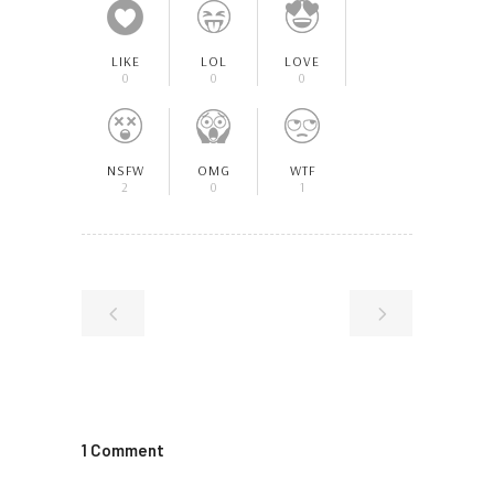
LIKE
LOL
LOVE
0
0
0
NSFW
OMG
WTF
2
0
1
1 Comment