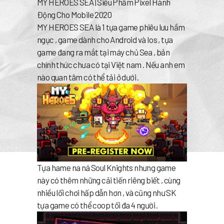
MY HEROES SEA | Siêu Phẩm Pixel Hành
Động Cho Mobile 2020
MY HEROES SEA là 1 tựa game phiêu lưu hầm
ngục , game dành cho Android và Ios , tựa
game đang ra mắt tại máy chủ Sea , bản
chính thức chưa có tại Việt nam . Nếu anh em
nào quan tâm có thể tải ở dưới .
Tựa hame na ná Soul Knights nhưng game
này có thêm những cải tiến riêng biết , cùng
nhiều lối chơi hấp dẫn hơn , và cũng như SK
tựa game có thể coop tối đa 4 người .