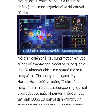
Mỗi lớp có hai chục kỹ năng. Sau khi chọn
nhân vật của mình, người chơi sẽ đối đầu với
đối thủ.
Mỗi trận chiến phải xây dựng một chiến lược
cụ thể để thành công. Ngoài ra, đừng quên vũ
khí của nhân vật chính, mà bạn có thể mua
cùng với nó. Tính năng trong game My
Heroes Bạn có đủ khả năng để dẫn dắt anh
hùng của mình đi qua các dungeon nghệ thuật
pixel được tạo ngẫu nhiên với nhiều đạn, quái
vật, đạn, BOSSES, đạn và đạn không? Anh
hùng có năm lớp độc đáo – Fighter, Ranger,