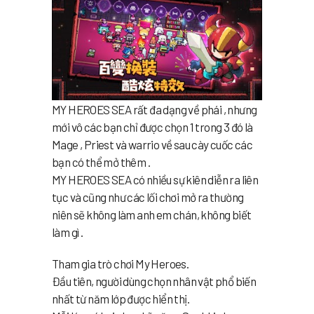
MY HEROES SEA rất đa dạng về phái , nhưng
mới vô các bạn chỉ được chọn 1 trong 3 đó là
Mage , Priest và warrio về sau cày cuốc các
bạn có thể mở thêm .
MY HEROES SEA có nhiều sự kiên diễn ra liên
tục và cũng như các lối chơi mở ra thường
niên sẽ không làm anh em chán, không biết
làm gì .
Tham gia trò chơi My Heroes.
Đầu tiên, người dùng chọn nhân vật phổ biến
nhất từ ​​năm lớp được hiển thị.