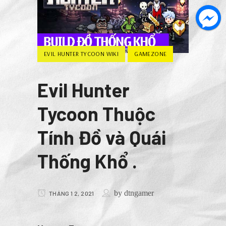
EVIL HUNTER TYCOON WIKI
GAMEZONE
Evil Hunter
Tycoon Thuộc
Tính Đồ và Quái
Thống Khổ .
by
dtngamer
THÁNG 1 2, 2021