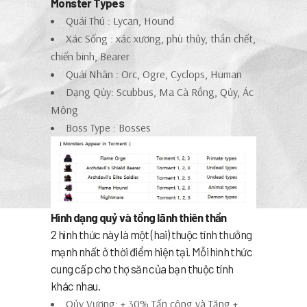
Monster Types
Quái Thú : Lycan, Hound
Xác Sống : xác xương, phù thủy, thần chết,
chiến binh, Bearer
Quái Nhân : Orc, Ogre, Cyclops, Human
Dạng Qủy: Scubbus, Ma Cà Rồng, Qủy, Ác
Mông
Boss Type : Bosses
Hình dạng quỷ và tổng lãnh thiên thần
2 hình thức này là một (hai) thuộc tính thưởng
mạnh nhất ở thời điểm hiện tại. Mỗi hình thức
cung cấp cho thợ săn của bạn thuộc tính
khác nhau.
Qủy Vương: + 30% Tấn công và Tăng +