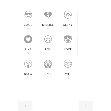
COOL
DISLIKE
GEEKY
44
8
9
LIKE
LOL
LOVE
20
10
15
NSFW
OMG
WTF
11
14
12