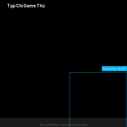
Tạp Chí Game Thủ
Tắt Quảng Cáo [X]
© COPYRIGHT DTNGAMER.COM