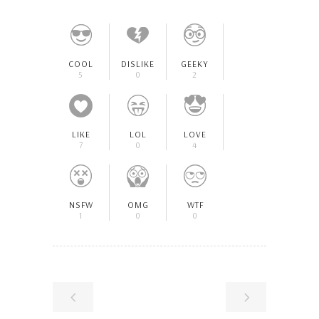
COOL
DISLIKE
GEEKY
5
0
2
LIKE
LOL
LOVE
7
0
4
NSFW
OMG
WTF
1
0
0