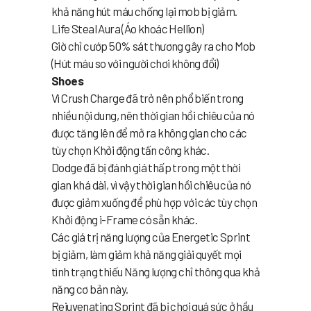
khả năng hút máu chống lại mob bị giảm.
Life Steal Aura (Áo khoác Hellion)
Giờ chỉ cướp 50% sát thương gây ra cho Mob
(Hút máu so với người chơi không đổi)
Shoes
Vì Crush Charge đã trở nên phổ biến trong
nhiều nội dung, nên thời gian hồi chiêu của nó
được tăng lên để mở ra không gian cho các
tùy chọn Khởi động tấn công khác.
Dodge đã bị đánh giá thấp trong một thời
gian khá dài, vì vậy thời gian hồi chiêu của nó
được giảm xuống để phù hợp với các tùy chọn
Khởi động i-Frame có sẵn khác.
Các giá trị năng lượng của Energetic Sprint
bị giảm, làm giảm khả năng giải quyết mọi
tình trạng thiếu Năng lượng chỉ thông qua khả
năng cơ bản này.
Rejuvenating Sprint đã bị chơi quá sức ở hầu