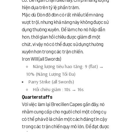
hiện dựa trên tỷ lệ phần trăm.
Mặc dù Đòn đỡ đòn có rất nhiều tiềm năng
vượt trội, nhưng khả năng này không được sử
dụng thường xuyên. Để làm cho nó hấp dẫn
hơn, thời gian hồi chiêu được giảm đi một
chút, vì vậy nó có thể được sử dụng thường
xuyên hơn trong các trận chiến.
Iron Will (all Swords)
Năng lượng tiêu hao tăng: 9 (flat) →
10% (Năng Lượng Tối Đa)
Parry Strike (all Swords)
Hồi chiêu giảm : 18s → 16s
Quarterstaffs
Với việc làm lại Brecilien Capes gần đây, nó
nhằm cung cấp cho người chơi một công cụ
có thể phá vỡ lá chắn một cách đáng tin cậy
trong các trận chiến quy mô lớn. Để đạt được