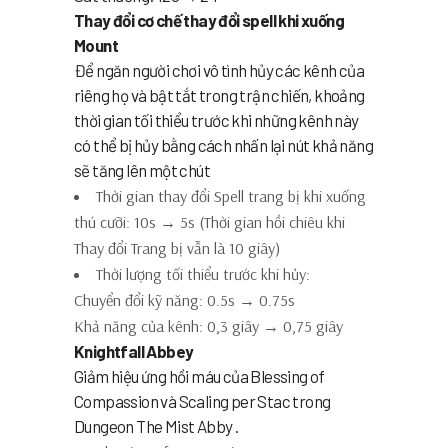
Thay đổi cơ chế thay đổi spell khi xuống
Mount
Để ngăn người chơi vô tình hủy các kênh của
riêng họ và bật tắt trong trận chiến, khoảng
thời gian tối thiểu trước khi những kênh này
có thể bị hủy bằng cách nhấn lại nút khả năng
sẽ tăng lên một chút
Thời gian thay đổi Spell trang bị khi xuống
thú cưỡi: 10s → 5s (Thời gian hồi chiêu khi
Thay đổi Trang bị vẫn là 10 giây)
Thời lượng tối thiểu trước khi hủy:
Chuyển đổi kỹ năng: 0.5s → 0.75s
Khả năng của kênh: 0,3 giây → 0,75 giây
Knightfall Abbey
Giảm hiệu ứng hồi máu của Blessing of
Compassion và Scaling per Stac trong
Dungeon The Mist Abby .