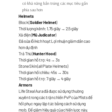
có khả năng bắn trúng các mục tiêu gần
phía sau hơn
Helmets
Block (
Soldier Helmet
)
Thời lượng kênh: 1,75 giây → 2,5 giây
Xả điện (
Mũ Judicator
)
Đã sửa lỗi kích hoạt Lợi nhuận giảm dần cao
hơn dự định
Trả Thù (
Hunter Hood
)
Thời gian hỗ trợ: 4s → 3s
Stone Skin (all Plate Helmets)
Thời gian hồi chiêu: 45s → 30s
Thời gian hỗ trợ: 7 giây → 4 giây
Armors
Life Steal Aura đã được sử dụng thường
xuyên trong các trận chiến PvP của Mists để
hồi phục ngay lập tức bằng cách sử dụng
mob. Để giảm hiệu quả của chiến lược này,