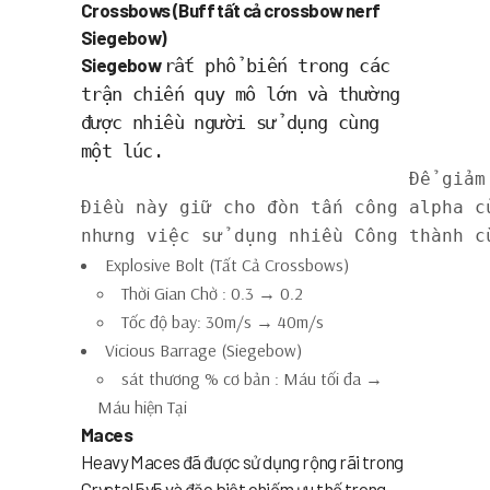
Crossbows (Buff tất cả crossbow nerf
Siegebow)
Siegebow
rất phổ biến trong các
trận chiến quy mô lớn và thường
được nhiều người sử dụng cùng
một lúc.
Để giảm
Điều này giữ cho đòn tấn công alpha c
nhưng việc sử dụng nhiều Công thành c
Explosive Bolt (Tất Cả Crossbows)
Thời Gian Chờ : 0.3 → 0.2
Tốc độ bay: 30m/s → 40m/s
Vicious Barrage (Siegebow)
sát thương % cơ bản : Máu tối đa →
Máu hiện Tại
Maces
Heavy Maces
đã được sử dụng rộng rãi trong
Crystal 5v5 và đặc biệt chiếm ưu thế trong