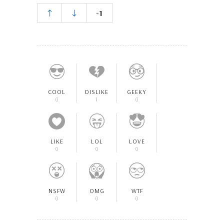
-1
COOL
DISLIKE
GEEKY
0
1
0
LIKE
LOL
LOVE
0
0
0
NSFW
OMG
WTF
0
0
0