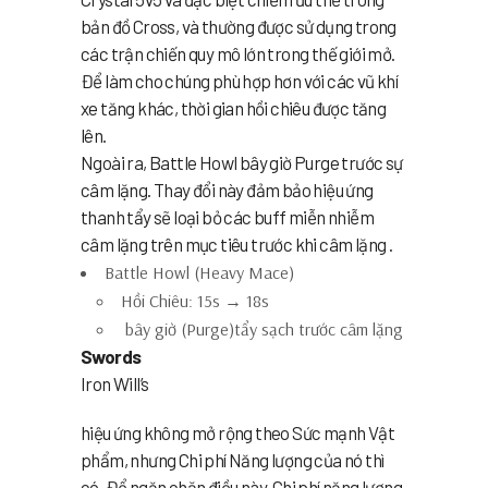
bản đồ Cross, và thường được sử dụng trong
các trận chiến quy mô lớn trong thế giới mở.
Để làm cho chúng phù hợp hơn với các vũ khí
xe tăng khác, thời gian hồi chiêu được tăng
lên.
Ngoài ra, Battle Howl bây giờ Purge trước sự
câm lặng. Thay đổi này đảm bảo hiệu ứng
thanh tẩy sẽ loại bỏ các buff miễn nhiễm
câm lặng trên mục tiêu trước khi câm lặng .
Battle Howl (Heavy Mace)
Hồi Chiêu: 15s → 18s
bây giờ (Purge)tẩy sạch trước câm lặng
Swords
Iron Will’s
hiệu ứng không mở rộng theo Sức mạnh Vật
phẩm, nhưng Chi phí Năng lượng của nó thì
có. Để ngăn chặn điều này, Chi phí năng lượng