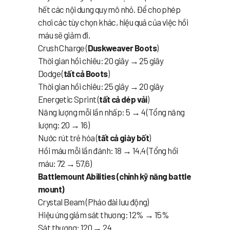
hết các nội dung quy mô nhỏ. Để cho phép
chơi các tùy chọn khác, hiệu quả của việc hồi
máu sẽ giảm đi.
Crush Charge (
Duskweaver Boots
)
Thời gian hồi chiêu: 20 giây → 25 giây
Dodge (
tất cả Boots
)
Thời gian hồi chiêu: 25 giây → 20 giây
Energetic Sprint (
tất cả dép vải
)
Năng lượng mỗi lần nhấp: 5 → 4 (Tổng năng
lượng: 20 → 16)
Nước rút trẻ hóa (
tất cả giày bốt
)
Hồi máu mỗi lần đánh: 18 → 14,4 (Tổng hồi
máu: 72 → 57,6)
Battlemount Abilities (chỉnh kỹ năng battle
mount)
Crystal Beam (Pháo đài lưu động)
Hiệu ứng giảm sát thương: 12% → 15%
Sát thương: 120 → 24