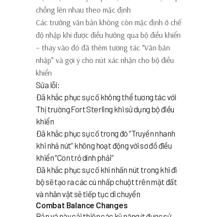
chồng lên nhau theo mặc định
Các trường văn bản không còn mặc định ở chế
độ nhập khi được điều hướng qua bộ điều khiển
– thay vào đó đã thêm tương tác “Văn bản
nhập” và gợi ý cho nút xác nhận cho bộ điều
khiển
Sửa lỗi:
Đã khắc phục sự cố không thể tương tác với
Thị trường Fort Sterling khi sử dụng bộ điều
khiển
Đã khắc phục sự cố trong đó “Truyền nhanh
khi nhả nút” không hoạt động với sơ đồ điều
khiển “Con trỏ dính phải”
Đã khắc phục sự cố khi nhấn nút trong khi đi
bộ sẽ tạo ra các cú nhấp chuột trên mặt đất
và nhân vật sẽ tiếp tục di chuyển
Combat Balance Changes
Bản vá này cải thiện các kỹ năng ít được sử