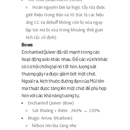
Hoàn nguyên làm lại logic tẩy rửa được
giới thiệu trong Bản vá 10 (tức là các hiệu
ứng CC và debuff không còn bị xóa ngay
lập tức mà bị xóa trong khoảng thời gian
tích tắc cố định)
Bows
Enchanted Quiver đã rất mạnh trong các
hoạt động solo khác nhau. Để các vũ khí khác
có cơ hội chống lại nó tốt hơn, lượng sát
thương gây ra được giảm bớt một chút.
Ngoài ra, kích thước đường đạn của Mũi tên
ma thuật được tăng lên một chút để phù hợp
hơn với các khả năng tương tự.
Enchanted Quiver (Bow)
Sát thương + thêm : 240% → 220%
Magic Arrow (Warbow)
hitbox tên lửa tăng nhẹ