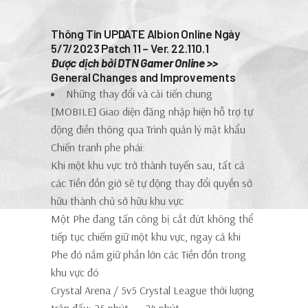
Thông Tin UPDATE Albion Online Ngày
5/7/2023 Patch 11 – Ver. 22.110.1
Được dịch bởi DTN Gamer Online >>
General Changes and Improvements
Những thay đổi và cải tiến chung
[MOBILE] Giao diện đăng nhập hiện hỗ trợ tự
động điền thông qua Trình quản lý mật khẩu
Chiến tranh phe phái:
Khi một khu vực trở thành tuyến sau, tất cả
các Tiền đồn giờ sẽ tự động thay đổi quyền sở
hữu thành chủ sở hữu khu vực
Một Phe đang tấn công bị cắt đứt không thể
tiếp tục chiếm giữ một khu vực, ngay cả khi
Phe đó nắm giữ phần lớn các Tiền đồn trong
khu vực đó
Crystal Arena / 5v5 Crystal League thời lượng
trận đấu: 25 phút → 24 phút