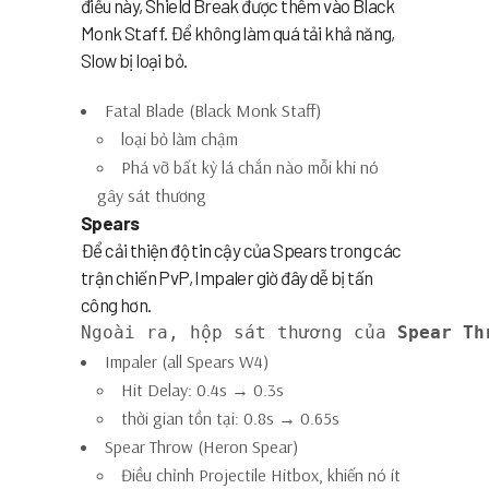
điều này, Shield Break được thêm vào Black
Monk Staff. Để không làm quá tải khả năng,
Slow bị loại bỏ.
Fatal Blade (Black Monk Staff)
loại bỏ làm chậm
Phá vỡ bất kỳ lá chắn nào mỗi khi nó
gây sát thương
Spears
Để cải thiện độ tin cậy của Spears trong các
trận chiến PvP, Impaler giờ đây dễ bị tấn
công hơn.
Ngoài ra, hộp sát thương của 
Spear Th
Impaler (all Spears W4)
Hit Delay: 0.4s → 0.3s
thời gian tồn tại: 0.8s → 0.65s
Spear Throw (Heron Spear)
Điều chỉnh Projectile Hitbox, khiến nó ít