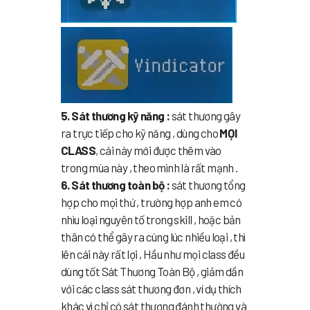
5. Sát thương kỹ năng :
sát thương gây
ra trực tiếp cho kỹ năng , dùng cho
MỌI
CLASS
, cái này mới được thêm vào
trong mùa này , theo mình là rất mạnh .
6. Sát thương toàn bộ :
sát thương tổng
hợp cho mọi thứ , trường hợp anh em có
nhìu loại nguyên tố trong skill , hoặc bản
thân có thể gây ra cùng lúc nhiều loại , thì
lên cái này rất lợi , Hầu như mọi class đều
dùng tốt Sát Thương Toàn Bộ , giảm dần
với các class sát thương đơn , ví dụ thích
khác vì chỉ có sát thương đánh thường và