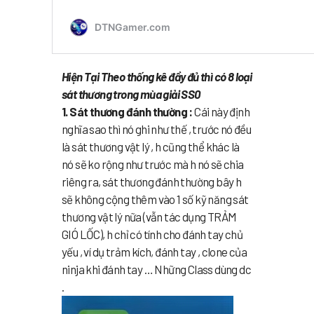
Hiện Tại Theo thống kê đầy đủ thì có 8 loại
sát thương trong mùa giải SS0
1. Sát thương đánh thường :
Cái này định
nghĩa sao thì nó ghi như thế , trước nó đều
là sát thương vật lý , h cũng thể khác là
nó sẽ ko rộng như trước mà h nó sẽ chia
riêng ra, sát thương đánh thường bây h
sẽ không cộng thêm vào 1 số kỹ năng sát
thương vật lý nữa (vẫn tác dụng TRẢM
GIÓ LỐC), h chỉ có tính cho đánh tay chủ
yếu , ví dụ trảm kích, đánh tay , clone của
ninja khi đánh tay … Những Class dùng dc
.