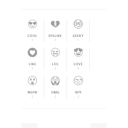
COOL
DISLIKE
GEEKY
3
1
1
LIKE
LOL
LOVE
3
2
4
NSFW
OMG
WTF
2
2
2