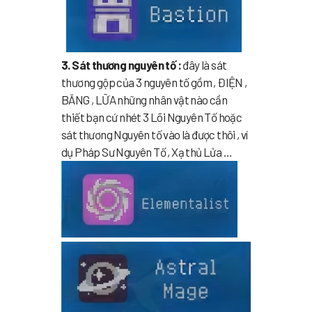
3. Sát thương nguyên tố :
đây là sát
thương gộp của 3 nguyên tố gồm , ĐIỆN ,
BĂNG , LỮA những nhân vật nào cần
thiết bạn cứ nhét 3 Lõi Nguyên Tố hoặc
sát thương Nguyên tố vào là được thôi , ví
dụ Pháp Sư Nguyên Tố , Xạ thủ Lửa …