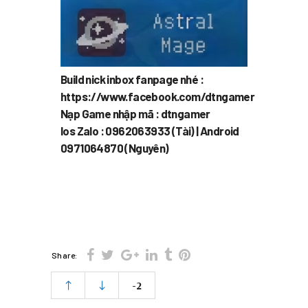
Build nick inbox fanpage nhé :
https://www.facebook.com/dtngamer
Nạp Game nhập mã : dtngamer
Ios Zalo : 0962063933 (Tài) | Android
0971064870 (Nguyên)
Share:
-2