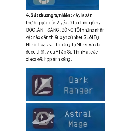
4. Sát thương tự nhiên :
đây là sát
thương gộp của 3 yếu tố tự nhiên gồm ,
ĐỘC , ÁNH SÁNG , BÓNG TỐI những nhân
vật nào cần thiết bạn cứ nhét 3 Lõi Tự
Nhiên hoặc sát thương Tự Nhiên vào là
được thôi , ví dụ Pháp Sư Tinh Hà , các
class kết hợp ánh sáng .