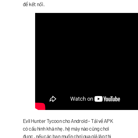
để kết nối .
Evil Hunter Tycoon cho Android – Tải về APK
có cấu hình khá nhẹ , hệ máy nào cũng chơi
được , nếu các bạn muốn chơi qua giả lập thì