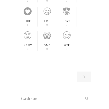
2
0
0
LIKE
LOL
LOVE
1
0
0
NSFW
OMG
WTF
0
0
0