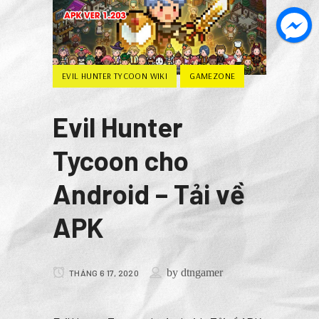
EVIL HUNTER TYCOON WIKI
GAMEZONE
Evil Hunter
Tycoon cho
Android – Tải về
APK
by
dtngamer
THÁNG 6 17, 2020