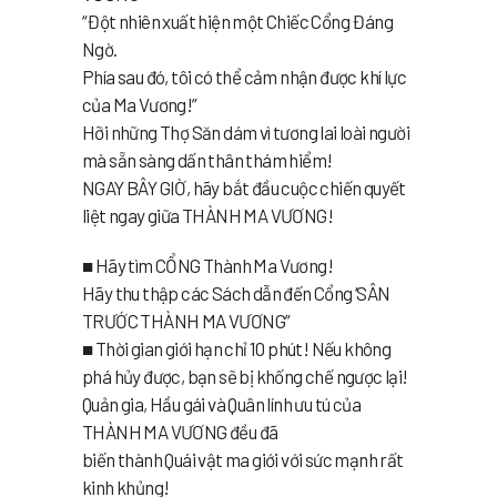
“Đột nhiên xuất hiện một Chiếc Cổng Đáng
Ngờ.
Phía sau đó, tôi có thể cảm nhận được khí lực
của Ma Vương!”
Hỡi những Thợ Săn dám vì tương lai loài người
mà sẵn sàng dấn thân thám hiểm!
NGAY BÂY GIỜ, hãy bắt đầu cuộc chiến quyết
liệt ngay giữa THÀNH MA VƯƠNG!
■ Hãy tìm CỔNG Thành Ma Vương!
Hãy thu thập các Sách dẫn đến Cổng ‘SÂN
TRƯỚC THÀNH MA VƯƠNG”
■ Thời gian giới hạn chỉ 10 phút! Nếu không
phá hủy được, bạn sẽ bị khống chế ngược lại!
Quản gia, Hầu gái và Quân lính ưu tú của
THÀNH MA VƯƠNG đều đã
biến thành Quái vật ma giới với sức mạnh rất
kinh khủng!