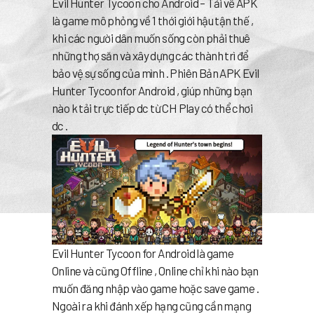
Evil Hunter Tycoon cho Android – Tải về APK
là game mô phỏng về 1 thới giới hậu tận thế ,
khi các người dân muốn sống còn phải thuê
những thợ săn và xây dựng các thành trì để
bảo vệ sự sống của mình . Phiên Bản APK Evil
Hunter Tycoonfor Android , giúp những bạn
nào k tải trực tiếp dc từ CH Play có thể chơi
dc .
Evil Hunter Tycoon for Android là game
Online và cũng Offline , Online chỉ khi nào bạn
muốn đăng nhập vào game hoặc save game .
Ngoài ra khi đánh xếp hạng cũng cần mạng