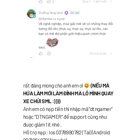
rất đáng mong chờ anh em ơi
(NẾU MÀ
HỨA LÀM MỚI LÀM ĐỈNH MÀ LỎ MÌNH QUAY
XE CHỬI SML :))))
Anh em có nạp tiền thì nhập mã “dtngamer”
hoặc “DTNGAMER” để support cũng như
được giảm 1 ít nhé .
Hỗ trợ nạp : Ios 0378990782 (Tài) | Android