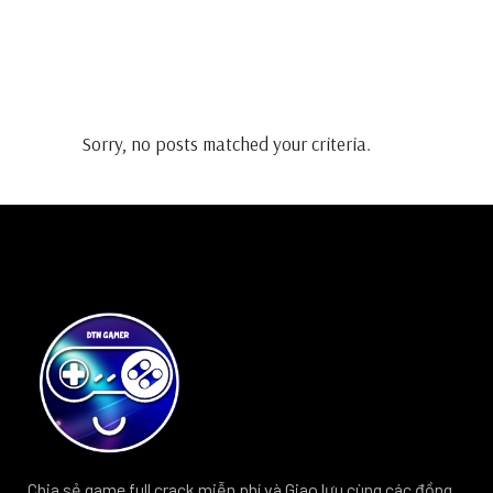
Sorry, no posts matched your criteria.
Chia sẻ game full crack miễn phí và Giao lưu cùng các đồng