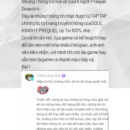
Những Thông tin mới về Soul Knight Prequel
Season 4
Đây là những thông tin nhặt được từ TAPTAP
chỉnh chủ từ trang truyền thông của SOUL
KNIGHT PREQUEL Uy Tín 100% nhé
Có và lời cần nói , tựa game có kế hoạch thay
đổi lớn nên mất khá nhiều thời gian , anh em
nên kiên nhẫn , với mình thì chờ lâu game hay
vẫn hơn là game ra nhanh mà chấp vá .
Bài 1