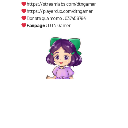
https://streamlabs.com/dtngamer
https://playerduo.com/dtngamer
Donate qua momo : 0374587841
Fanpage :
DTN Gamer