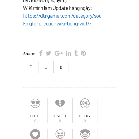
0971064870 (Nguyên)
Wiki mình làm Update hàng ngày :
https://dtngamer.com/category/soul-
knight-prequel-wiki-tieng-viet/
:
Share:
0
COOL
DISLIKE
GEEKY
0
0
0